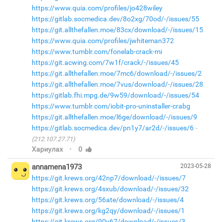
https://www.quia.com/profiles/jo428wiley
https://gitlab.socmedica.dev/8o2xg/70od/-/issues/55
https://git.allthefallen.moe/83cx/download/-/issues/15
https://www.quia.com/profiles/jwhiteman372
https://www.tumblr.com/fonelab-crack-mi
https://git.acwing.com/7w1f/crack/-/issues/45
https://git.allthefallen.moe/7mc6/download/-/issues/2
https://git.allthefallen.moe/7vus/download/-/issues/28
https://gitlab.fhi.mpg.de/9w59/download/-/issues/54
https://www.tumblr.com/iobit-pro-uninstaller-crabg
https://git.allthefallen.moe/l6ge/download/-/issues/9
https://gitlab.socmedica.dev/pn1y7/ar2d/-/issues/6
(212.107.27.71)
·
Хариулах
0
annamena1973
2023-05-28
https://git.krews.org/42np7/download/-/issues/7
https://git.krews.org/4sxub/download/-/issues/32
https://git.krews.org/56ate/download/-/issues/4
https://git.krews.org/kg2qy/download/-/issues/1
https://git.krews.org/90y67/download/-/issues/3