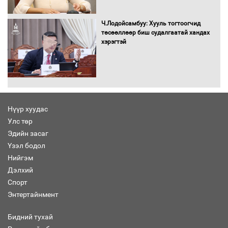
Бүх шатанд хэмнэлтийн горимд
Ч.Лодойсамбуу: Хууль тогтоогчид
шилжиж, найр наадам, зөвлөгөөн,
төсөөллөөр биш судалгаатай хандах
гадаад томилолтыг хориглолоо
хэрэгтэй
Сайд нар төсвөө хэрхэн зарцуулах вэ?
Нүүр хуудас
Улс төр
Эдийн засаг
Засгийн газрын ээлжит хуралдаан
болж байна
Үзэл бодол
Нийгэм
Дэлхий
Спорт
Энтертайнмент
Автомашинд улсын дугаарын тэгш,
сондгойгоор шатахуун олгоно
Бидний тухай