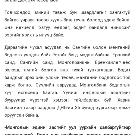
батлагдаж буй төсөв мөн.
Товчхондоо, миний тавьж буй шаардлагыг хангахгүй
байгаа учраас төсөв хууль биш гууль болоод удаж байна.
Энэ нөхцөлд “хатуу, өөдрөг, бодит байдалд нийцсэн”
зэргийг ярих нь илүүц байх.
Дараагийн чухал асуудал нь Сангийн болон мөнгөний
бодлого уялдаж байх ёстойг бүгд мэдэж байгаа. Ерөнхий
сайд, Сангийн сайд, Монголбанкны Ерөнхийлөгчөөс
эхлээд, амтай болгон энэ тухай тунхагладаг. Бодит
байдлыг ирэх оны улсын төсөв, мөнгөний бодлогоос тод
харж болно. Сүүлийн саруудад Монголбанк бодлогын
хүүг өсгөсөөр байгаа. Үүнийг инфляцын өсөлтийг
бууруулах үүрэгтэй хэмээн тайлбарлаж буй. Харин
Засгийн газар зардлаа ДНБ-ий 36 хувьд хүргэхээр нэмж
оруулсан байна.
-Монголын эдийн засгийг уул уурхайн салбаргүйгээр