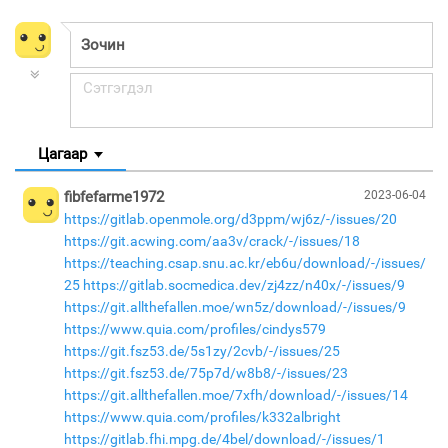
Цагаар
fibfefarme1972
2023-06-04
https://gitlab.openmole.org/d3ppm/wj6z/-/issues/20
https://git.acwing.com/aa3v/crack/-/issues/18
https://teaching.csap.snu.ac.kr/eb6u/download/-/issues/
25
https://gitlab.socmedica.dev/zj4zz/n40x/-/issues/9
https://git.allthefallen.moe/wn5z/download/-/issues/9
https://www.quia.com/profiles/cindys579
https://git.fsz53.de/5s1zy/2cvb/-/issues/25
https://git.fsz53.de/75p7d/w8b8/-/issues/23
https://git.allthefallen.moe/7xfh/download/-/issues/14
https://www.quia.com/profiles/k332albright
https://gitlab.fhi.mpg.de/4bel/download/-/issues/1