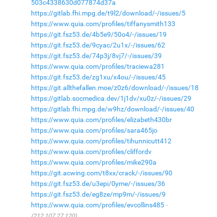
503c4338630d077874d37a
https://gitlab.fhi.mpg.de/t9l2/download/-/issues/5
https://www.quia.com/profiles/tiffanysmith133
https://git.fsz53.de/4b5e9/50o4/-/issues/19
https://git.fsz53.de/9cyac/2u1x/-/issues/62
https://git.fsz53.de/74p3j/8vj7/-/issues/39
https://www.quia.com/profiles/traciewa281
https://git.fsz53.de/zg1xu/x4ou/-/issues/45
https://git.allthefallen.moe/z0z6/download/-/issues/18
https://gitlab.socmedica.dev/1j1dv/xu0z/-/issues/29
https://gitlab.fhi.mpg.de/w9hz/download/-/issues/40
https://www.quia.com/profiles/elizabeth430br
https://www.quia.com/profiles/sara465jo
https://www.quia.com/profiles/tihunnicutt412
https://www.quia.com/profiles/cliffordv
https://www.quia.com/profiles/mike290a
https://git.acwing.com/t8xx/crack/-/issues/90
https://git.fsz53.de/u3epi/0yme/-/issues/36
https://git.fsz53.de/eg8ze/mp9m/-/issues/9
https://www.quia.com/profiles/evcollins485
(212.107.27.120)