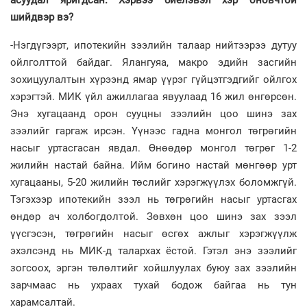
асуудал яригдсан. Хэрвээ биелэвэл хэр оновчтой
шийдвэр вэ?
-Нэгдүгээрт, ипотекийн зээлийн талаар нийтээрээ дутуу
ойлголттой байдаг. Ялангуяа, макро эдийн засгийн
зохицуулалтын хүрээнд ямар үүрэг гүйцэтгэдгийг ойлгох
хэрэгтэй. МИК үйл ажиллагаа явуулаад 16 жил өнгөрсөн.
Энэ хугацаанд орон сууцны зээлийн цоо шинэ зах
зээлийг гаргаж ирсэн. Үүнээс гадна монгол төгрөгийн
насыг уртасгасан явдал. Өнөөдөр монгол төгрөг 1-2
жилийн настай байна. Ийм богино настай мөнгөөр урт
хугацааны, 5-20 жилийн төслийг хэрэгжүүлэх боломжгүй.
Тэгэхээр ипотекийн зээл нь төгрөгийн насыг уртасгах
өндөр ач холбогдолтой. Зөвхөн цоо шинэ зах зээл
үүсгэсэн, төгрөгийн насыг өсгөх ажлыг хэрэгжүүлж
эхэлсэнд нь МИК-д талархах ёстой. Гэтэл энэ зээлийг
зогсоох, эргэн төлөлтийг хойшлуулах буюу зах зээлийн
зарчмаас нь ухраах тухай бодож байгаа нь тун
харамсалтай.