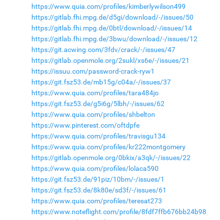
https://www.quia.com/profiles/kimberlywilson499
https://gitlab.fhi.mpg.de/d5gi/download/-/issues/50
https://gitlab.fhi.mpg.de/0btl/download/-/issues/14
https://gitlab.fhi.mpg.de/3bwu/download/-/issues/12
https://git.acwing.com/3fdv/crack/-/issues/47
https://gitlab.openmole.org/2sukl/xs6e/-/issues/21
https://issuu.com/password-crack-ryw1
https://git.fsz53.de/mb15g/c04a/-/issues/37
https://www.quia.com/profiles/tara484jo
https://git.fsz53.de/g5i6g/5lbh/-/issues/62
https://www.quia.com/profiles/shbelton
https://www.pinterest.com/oftdpfe
https://www.quia.com/profiles/travisgu134
https://www.quia.com/profiles/kr222montgomery
https://gitlab.openmole.org/0bkix/a3qk/-/issues/22
https://www.quia.com/profiles/lolaca590
https://git.fsz53.de/91piz/10bm/-/issues/1
https://git.fsz53.de/8k80e/sd3f/-/issues/61
https://www.quia.com/profiles/teresat273
https://www.noteflight.com/profile/8fdf7ffb676bb24b98