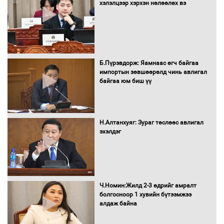
Санхүүгийн хэмнэлтийн горимд эрүүл
хэлэлцээр хэрхэн нөлөөлөх вэ
мэндийн салбар хамаарахгүй
Нөөцийн махны худалдаа,
Б.Пүрэвдорж: Яамнаас өгч байгаа
борлуулалтыг нээлттэй ил тод
импортын зөвшөөрөлд чинь авлигал
болгоно
байгаа юм биш үү
Монгол Улс “COP17”-д “Тал хээрийн
Н.Алтанхуяг: Зураг төслөөс авлигал
төлөвлөгөө”-гөө танилцуулна
эхэлдэг
16 төрлийн эмийг нэг эх үүсвэрээс
Ч.Номин:Жилд 2-3 өдрийг амралт
худалдан авах журмыг баталлаа
болгосноор 1 хувийн бүтээмжээ
алдаж байна