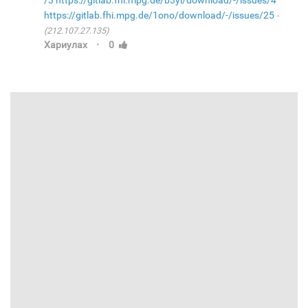
/3
https://gitlab.fhi.mpg.de/b3yl/download/-/issues/4
https://gitlab.fhi.mpg.de/1ono/download/-/issues/25
(212.107.27.135)
·
Хариулах
0