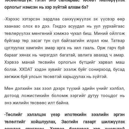
төсөөлөшгүй. Гэтэл энэ салбараас төсөвт төвлөрүүлэх
орлогыг нэмсэн нь хэр зүйтэй алхам бэ?
-Хэрээс хэтэрсэн зардлаа санхүүжүүлэх эх үүсвэр өөр
хаанаас олох вэ дээ. Гэхдээ асуудал нь уул уурхайгаас
төвлөрүүлэх мөнгөний хэмжээ чухал биш. Миний ойлгож
буйгаар төр засаг тун сул байгаагийн илрэл юм. Татвар
цуглуулах хамгийн амар арга нь хил гааль. Орж гарч буй
барааг хянах нь чирэгдэл багатай, авлига авахад ч амар.
Хэрвээ манай төсвийн орлогын бүтцийг харвал маш
болхи. ХХОАТ хэдэн хувийг эзэлж буйг сонирхоод, бусад
хөгжиж буй улсын төсөвтэй харьцуулах нь зүйтэй.
Мөн дэлхийн зах зээл дээрх түүхий эдийн үнийг хэлбэл,
дотоод ложистикийн боломж зэргийг дутуу тооцдог нь
энэ жилийн төсвөөс илт байна.
-Төслийг хэлэлцэх үеэр ипотекийн зээлийн эргэн
төлөлтийг хойшлуулах, Засгийн газарт шилжүүлэх