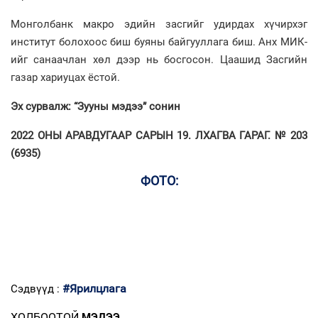
Монголбанк макро эдийн засгийг удирдах хүчирхэг
институт болохоос биш буяны байгууллага биш. Анх МИК-
ийг санаачлан хөл дээр нь босгосон. Цаашид Засгийн
газар хариуцах ёстой.
Эх сурвалж: “Зууны мэдээ” сонин
2022 ОНЫ АРАВДУГААР САРЫН 19. ЛХАГВА ГАРАГ. № 203
(6935)
ФОТО:
#Ярилцлага
Сэдвүүд :
ХОЛБООТОЙ
МЭДЭЭ