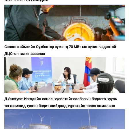
Сэлэнгэ аймгийн Сүхбаатар суманд 70 МВт-ын хүчин чадалтай
ДЦС-ын галыг асаалаа
Д.Энхтуяа: Иргэдийн санал, хүсэлтийг салбарын бодлого, хууль
тогтоомжид тусган бодит шийдэлд хүргэхийн төлөө ажиллана