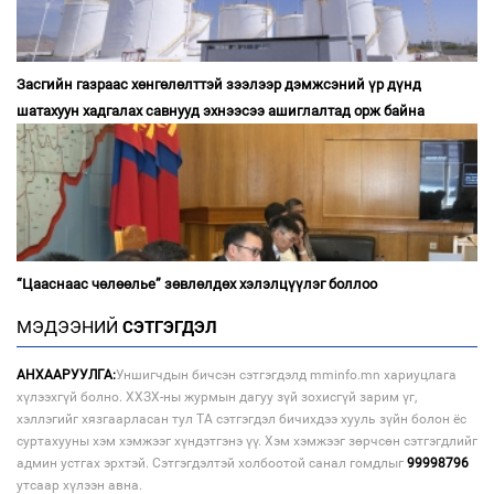
Засгийн газраас хөнгөлөлттэй зээлээр дэмжсэний үр дүнд
шатахуун хадгалах савнууд эхнээсээ ашиглалтад орж байна
“Цааснаас чөлөөлье” зөвлөлдөх хэлэлцүүлэг боллоо
МЭДЭЭНИЙ
СЭТГЭГДЭЛ
АНХААРУУЛГА:
Уншигчдын бичсэн сэтгэгдэлд mminfo.mn хариуцлага
хүлээхгүй болно. ХХЗХ-ны журмын дагуу зүй зохисгүй зарим үг,
хэллэгийг хязгаарласан тул ТА сэтгэгдэл бичихдээ хууль зүйн болон ёс
суртахууны хэм хэмжээг хүндэтгэнэ үү. Хэм хэмжээг зөрчсөн сэтгэгдлийг
админ устгах эрхтэй. Сэтгэгдэлтэй холбоотой санал гомдлыг
99998796
утсаар хүлээн авна.