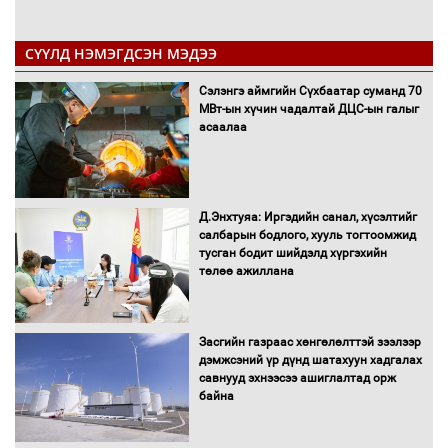
СҮҮЛД НЭМЭГДСЭН МЭДЭЭ
Сэлэнгэ аймгийн Сүхбаатар суманд 70
МВт-ын хүчин чадалтай ДЦС-ын галыг
асаалаа
Д.Энхтуяа: Иргэдийн санал, хүсэлтийг
салбарын бодлого, хууль тогтоомжид
тусган бодит шийдэлд хүргэхийн
төлөө ажиллана
Засгийн газраас хөнгөлөлттэй зээлээр
дэмжсэний үр дүнд шатахуун хадгалах
савнууд эхнээсээ ашиглалтад орж
байна