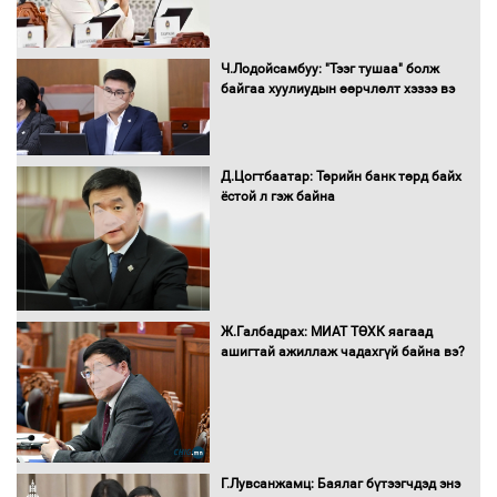
Ч.Лодойсамбуу: "Тээг тушаа" болж
Н.Номтойбаяр: Аймгуудад тулгамдаж
байгаа хуулиудын өөрчлөлт хэзээ вэ
буй асуудлуудыг Засгийн газрын
хуралдаанд танилцуулж,
шийдвэрлүүлнэ
Д.Цогтбаатар: Төрийн банк төрд байх
ёстой л гэж байна
С.Бямбацогт Зүүн Азийн
эрэгтэйчүүдийн волейболын тэмцээнд
оролцож байгаа баг тамирчдад
амжилт хүслээ
Ж.Галбадрах: МИАТ ТӨХК яагаад
ашигтай ажиллаж чадахгүй байна вэ?
Автобензин, дизель түлшний онцгой
албан татварыг тэглэлээ
Г.Лувсанжамц: Баялаг бүтээгчдэд энэ