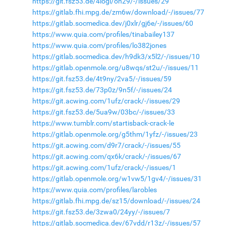
https://git.fsz53.de/4iogl/on29/-/issues/29
https://gitlab.fhi.mpg.de/zm6w/download/-/issues/77
https://gitlab.socmedica.dev/j0xlr/gj6e/-/issues/60
https://www.quia.com/profiles/tinabailey137
https://www.quia.com/profiles/lo382jones
https://gitlab.socmedica.dev/h9dk3/x5l2/-/issues/10
https://gitlab.openmole.org/u8wqs/st2u/-/issues/11
https://git.fsz53.de/4t9ny/2va5/-/issues/59
https://git.fsz53.de/73p0z/9n5f/-/issues/24
https://git.acwing.com/1ufz/crack/-/issues/29
https://git.fsz53.de/5ua9w/03bc/-/issues/33
https://www.tumblr.com/startisback-crack-le
https://gitlab.openmole.org/g5thm/1yfz/-/issues/23
https://git.acwing.com/d9r7/crack/-/issues/55
https://git.acwing.com/qx6k/crack/-/issues/67
https://git.acwing.com/1ufz/crack/-/issues/1
https://gitlab.openmole.org/w1vw5/1gv4/-/issues/31
https://www.quia.com/profiles/larobles
https://gitlab.fhi.mpg.de/sz15/download/-/issues/24
https://git.fsz53.de/3zwa0/24yy/-/issues/7
https://gitlab.socmedica.dev/67vdd/r13z/-/issues/57