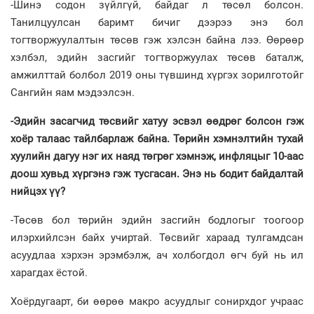
-Шинэ содон зүйлгүй, байдаг л төсөл болсон.
Танилцуулсан баримт бичиг дээрээ энэ бол
тогтворжуулалтын төсөв гэж хэлсэн байна лээ. Өөрөөр
хэлбэл, эдийн засгийг тогтворжуулах төсөв баталж,
амжилттай болбол 2019 оны түвшинд хүргэх зорилготойг
Сангийн яам мэдээлсэн.
-Эдийн засагчид төсвийг хатуу эсвэл өөдрөг болсон гэж
хоёр талаас тайлбарлаж байна. Төрийн хэмнэлтийн тухай
хуулийн дагуу нэг их наяд төгрөг хэмнэж, инфляцыг 10-аас
доош хувьд хүргэнэ гэж тусгасан. Энэ нь бодит байдалтай
нийцэх үү?
-Төсөв бол төрийн эдийн засгийн бодлогыг тоогоор
илэрхийлсэн байх учиртай. Төсвийг хараад тулгамдсан
асуудлаа хэрхэн эрэмбэлж, ач холбогдол өгч буй нь ил
харагдах ёстой.
Хоёрдугаарт, би өөрөө макро асуудлыг сонирхдог учраас