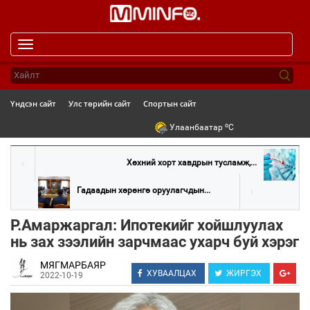
Toggle
navigation
Үндсэн сайт
Улс төрийн сайт
Спортын сайт
o
Улаанбаатар
C
Хөхний хорт хавдрын тусламж,...
Гадаадын хөрөнгө оруулагчдын...
Р.Амаржаргал: Ипотекийг хойшлуулах
нь зах зээлийн зарчмаас ухарч буй хэрэг
МЯГМАРБАЯР
ХУВААЛЦАХ
ЖИРГЭХ
2022-10-19