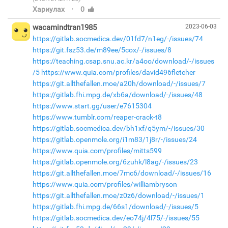
·
Хариулах
0
wacamindtran1985
2023-06-03
https://gitlab.socmedica.dev/01fd7/n1eg/-/issues/74
https://git.fsz53.de/m89ee/5cox/-/issues/8
https://teaching.csap.snu.ac.kr/a4oo/download/-/issues
/5
https://www.quia.com/profiles/david496fletcher
https://git.allthefallen.moe/a20h/download/-/issues/7
https://gitlab.fhi.mpg.de/xb6a/download/-/issues/48
https://www.start.gg/user/e7615304
https://www.tumblr.com/reaper-crack-t8
https://gitlab.socmedica.dev/bh1xf/q5ym/-/issues/30
https://gitlab.openmole.org/i1m83/1j8r/-/issues/24
https://www.quia.com/profiles/mitts599
https://gitlab.openmole.org/6zuhk/l8ag/-/issues/23
https://git.allthefallen.moe/7mc6/download/-/issues/16
https://www.quia.com/profiles/williambryson
https://git.allthefallen.moe/z0z6/download/-/issues/1
https://gitlab.fhi.mpg.de/66s1/download/-/issues/5
https://gitlab.socmedica.dev/eo74j/4l75/-/issues/55