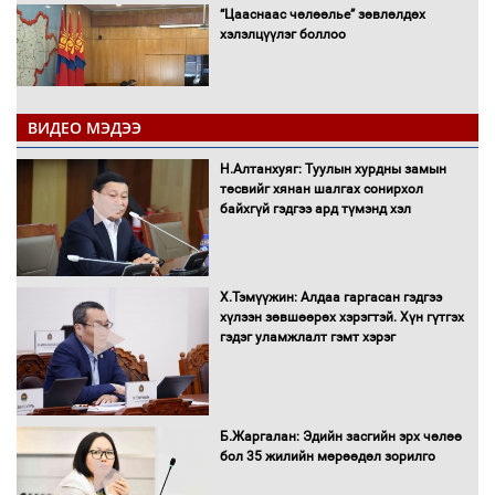
“Цааснаас чөлөөлье” зөвлөлдөх
хэлэлцүүлэг боллоо
ВИДЕО МЭДЭЭ
Н.Алтанхуяг: Туулын хурдны замын
"ДЦС-3” ТӨХК-ийн нэн шаардлагатай
төсвийг хянан шалгах сонирхол
“Турбингенератор-5”-ын шинэчлэлийн
байхгүй гэдгээ ард түмэнд хэл
төсвийг шийдвэрлэхээр болов
Х.Тэмүүжин: Алдаа гаргасан гэдгээ
УИХ-ын дарга С.Бямбацогт Сутай
хүлээн зөвшөөрөх хэрэгтэй. Хүн гүтгэх
хайрхны тэнгэрийг тахих тахилгад
гэдэг уламжлалт гэмт хэрэг
оролцлоо
Б.Жаргалан: Эдийн засгийн эрх чөлөө
С.Амарсайхан: Иргэдийг хохироосон
бол 35 жилийн мөрөөдөл зорилго
ААН-ийн нуугтмал хөрөнгийг
битүүмжлэнэ