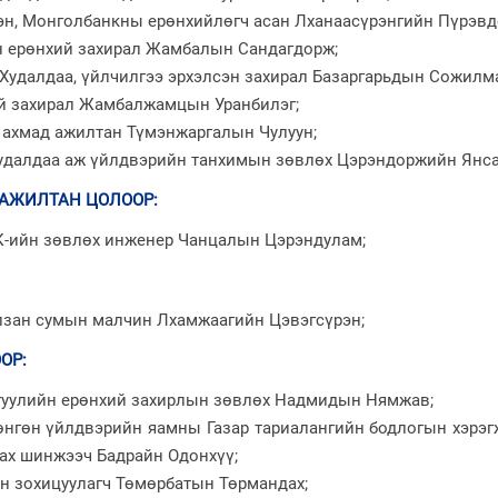
тэн, Монголбанкны ерөнхийлөгч асан Лханаасүрэнгийн Пүрэвд
йн ерөнхий захирал Жамбалын Сандагдорж;
н Худалдаа, үйлчилгээ эрхэлсэн захирал Базаргарьдын Сожилм
ий захирал Жамбалжамцын Уранбилэг;
ахмад ажилтан Түмэнжаргалын Чулуун;
удалдаа аж үйлдвэрийн танхимын зөвлөх Цэрэндоржийн Янс
 АЖИЛТАН ЦОЛООР
:
ХК-ийн зөвлөх инженер Чанцалын Цэрэндулам;
лзан сумын малчин Лхамжаагийн Цэвэгсүрэн;
ООР
:
ргуулийн ерөнхий захирлын зөвлөх Надмидын Нямжав;
 хөнгөн үйлдвэрийн яамны Газар тариалангийн бодлогын хэрэ
лах шинжээч Бадрайн Одонхүү;
йн зохицуулагч Төмөрбатын Төрмандах;