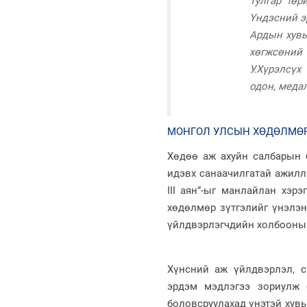
Тулгар төр
Үндэсний э
Ардын хувь
хөгжсөний 
У.Хүрэлсүх
одон, медал
МОНГОЛ УЛСЫН ХӨДӨЛМӨР
Хөдөө аж ахуйн салбарын б
идэвх санаачилгатай ажилл
III аян”-ыг манлайлан хэр
хөдөлмөр зүтгэлийг үнэлэн
үйлдвэрлэгчдийн холбооны
Хүнсний аж үйлдвэрлэл, 
эрдэм мэдлэгээ зориулж 
боловсруулахад үнэтэй хув