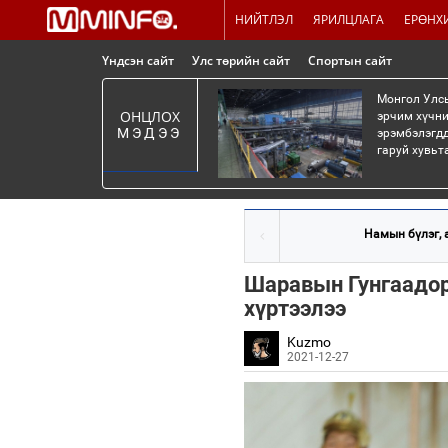
НИЙТЛЭЛ
ЯРИЛЦЛАГА
ЕРӨНХ
Үндсэн сайт
Улс төрийн сайт
Спортын сайт
Монгол Улсы
ОНЦЛОХ
эрчим хүчни
МЭДЭЭ
эрэмбэлэгдд
гаруй хувьт
Намын бүлэг, а
Шаравын Гунгаадо
хүртээлээ
Kuzmo
2021-12-27