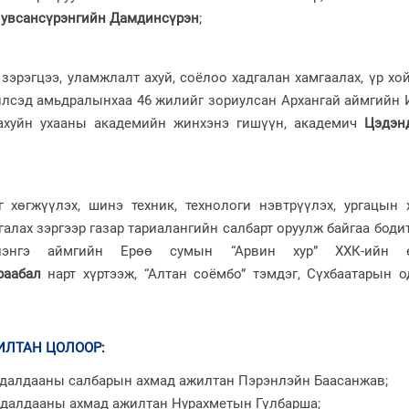
увсансүрэнгийн Дамдинсүрэн
;
зэрэгцээ, уламжлалт ахуй, соёлоо хадгалан хамгаалах, үр хо
йлсэд амьдралынхаа 46 жилийг зориулсан Архангай аймгийн 
ахуйн ухааны академийн жинхэнэ гишүүн, академич
Цэдэн
г хөгжүүлэх, шинэ техник, технологи нэвтрүүлэх, ургацын 
алах зэргээр газар тариалангийн салбарт оруулж байгаа боди
энгэ аймгийн Ерөө сумын “Арвин хур” ХХК-ийн е
раабал
нарт хүртээж, “Алтан соёмбо” тэмдэг, Сүхбаатарын о
ИЛТАН ЦОЛООР
:
удалдааны салбарын ахмад ажилтан Пэрэнлэйн Баасанжав;
удалдааны ахмад ажилтан Нурахметын Гүлбарша;