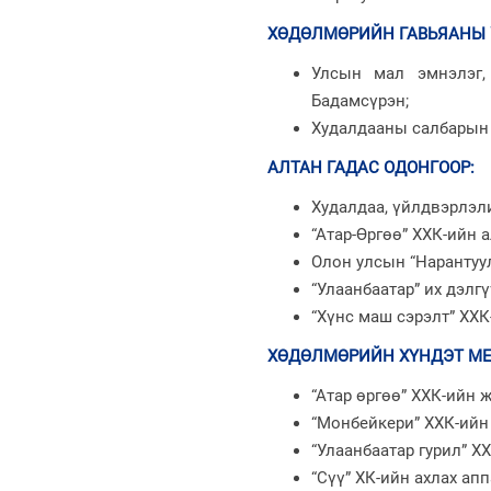
ХӨДӨЛМӨРИЙН ГАВЬЯАНЫ 
Улсын мал эмнэлэг,
Бадамсүрэн;
Худалдааны салбарын 
АЛТАН ГАДАС ОДОНГООР
:
Худалдаа, үйлдвэрлэл
“Атар-Өргөө” ХХК-ийн 
Олон улсын “Нарантуул
“Улаанбаатар” их дэлг
“Хүнс маш сэрэлт” ХХ
ХӨДӨЛМӨРИЙН ХҮНДЭТ М
“Атар өргөө” ХХК-ийн
“Монбейкери” ХХК-ийн
“Улаанбаатар гурил” Х
“Сүү” ХК-ийн ахлах ап