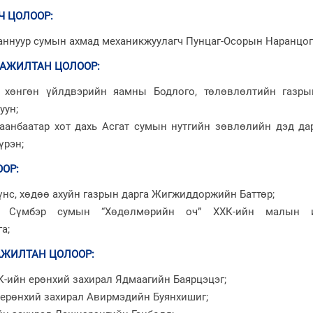
Ч ЦОЛООР
:
аннуур сумын ахмад механикжуулагч Пунцаг-Осорын Наранцог
 АЖИЛТАН ЦОЛООР
:
, хөнгөн үйлдвэрийн яамны Бодлого, төлөвлөлтийн газры
уун;
аанбаатар хот дахь Асгат сумын нутгийн зөвлөлийн дэд дар
үрэн;
ООР
:
үнс, хөдөө ахуйн газрын дарга Жигжиддоржийн Баттөр;
йн Сүмбэр сумын “Хөдөлмөрийн оч” ХХК-ийн малын 
а;
АЖИЛТАН ЦОЛООР
:
К-ийн ерөнхий захирал Ядмаагийн Баярцэцэг;
н ерөнхий захирал Авирмэдийн Буянхишиг;