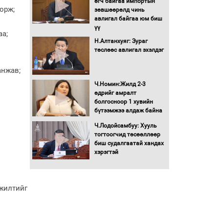
өгч байгаа импортын
гадаад томилолтыг
орж;
зөвшөөрөлд чинь
хориглолоо
авлигал байгаа юм биш
үү
Сайд нар төсвөө хэрхэн
аа;
зарцуулах вэ?
Н.Алтанхуяг: Зураг
төслөөс авлигал эхэлдэг
анжав;
Засгийн газрын ээлжит
хуралдаан болж байна
Ч.Номин:Жилд 2-3
өдрийг амралт
болгосноор 1 хувийн
бүтээмжээ алдаж байна
Автомашинд улсын
дугаарын тэгш,
Ч.Лодойсамбуу: Хууль
сондгойгоор шатахуун
тогтоогчид төсөөллөөр
олгоно
биш судалгаатай хандах
хэрэгтэй
Бага орлоготой
иргэдийн орлогод
татвар ногдуулахгүй
байх эрх зүйн орчныг
гжилтийг
бүрдүүллээ
Хөшөө бүтсэн түүхийг
өгүүлэх 7 баримт