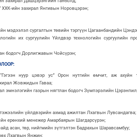
йн захирал Дашцэрэнгийн Ганболд;
” ХХК-ийн захирал Янгивын Норовцэрэн;
ийн мэдээлэл сургалтын төвийн тэргүүн Цагаанбандийн Цэндэ
ологийн их сургуулийн Үйлдвэр технологийн сургуулийн пр
лан бодогч Дорлигжавын Чойсүрэн;
ОЛООР
:
“Гэгээн нуур цэвэр ус” Орон нутгийн өмчит, аж ахуйн 
хирал Жовжидын Гаваа;
ал эмнэлэгийн газрын нягтлан бодогч Зүмпэрэлийн Цэрэнпил
, тэжээлийн үйлдвэрийн ахмад ажилтан Лхагвын Лувсандагва;
ийн ерөнхий менежер Амарбаярын Шагдарсүрэн;
айд асан, төр, нийгмийн зүтгэлтэн Бадрахын Шаравсамбуу;
лөх Лхагвын Янжин;