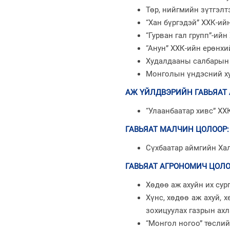
Төр, нийгмийн зүтгэл
“Хан бүргэдэй” ХХК-и
“Гурван гал групп”-ий
“Анун” ХХК-ийн ерөнх
Худалдааны салбарын 
Монголын үндэсний х
АЖ ҮЙЛДВЭРИЙН ГАВЬЯАТ
“Улаанбаатар хивс” Х
ГАВЬЯАТ МАЛЧИН ЦОЛООР
:
Сүхбаатар аймгийн Ха
ГАВЬЯАТ АГРОНОМИЧ ЦОЛ
Хөдөө аж ахуйн их су
Хүнс, хөдөө аж ахуй,
зохицуулах газрын ах
“Монгол ногоо” төсли