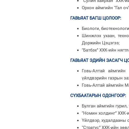
“Сулин хайрхан” ХХК-и
Орхон аймгийн “Гал оч
ГАВЬЯАТ БАГШ ЦОЛООР
:
Биологи, биотехнолог
Шинжлэх ухаан, техн
Доржийн Цэцэгээ;
“Батбэх” ХХК-ийн нягт
ГАВЬЯАТ ЭДИЙН ЗАСАГЧ Ц
Говь-Алтай аймгийн 
үйлдвэрийн газрын за
Говь-Алтай аймгийн М
СҮХБААТАРЫН ОДОНГООР
:
Булган аймгийн гурил
“Номин холдинг” ХХК-
Үйлдвэр, худалдааны с
“Стратус” ХХК-ийн зөв