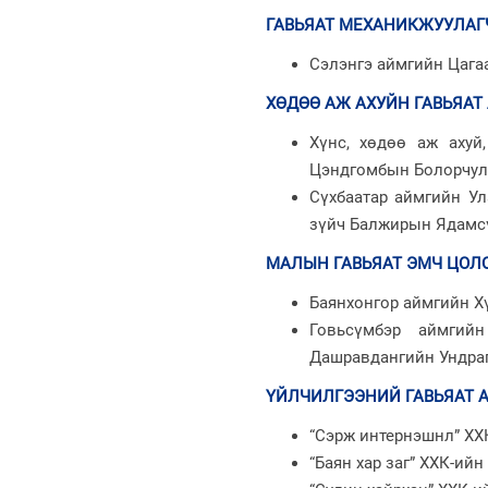
ГАВЬЯАТ МЕХАНИКЖУУЛАГ
Сэлэнгэ аймгийн Цага
ХӨДӨӨ АЖ АХУЙН ГАВЬЯАТ
Хүнс, хөдөө аж ахуй
Цэндгомбын Болорчул
Сүхбаатар аймгийн Ул
зүйч Балжирын Ядамс
МАЛЫН ГАВЬЯАТ ЭМЧ ЦОЛ
Баянхонгор аймгийн Х
Говьсүмбэр аймги
Дашравдангийн Ундраг
ҮЙЛЧИЛГЭЭНИЙ ГАВЬЯАТ 
“Сэрж интернэшнл” ХХ
“Баян хар заг” ХХК-ий