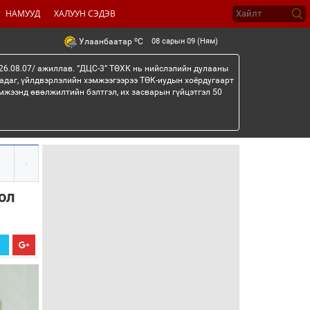
НАМУУД
ХАЛУУН СЭДЭВ
o
08 сарын 09 (Ням)
Улаанбаатар
C
26.08.07/ ажиллав. “ДЦС-3” ТӨХК нь нийслэлийн дулааны
гадаг, үйлдвэрлэлийн хэмжээгээрээ ТӨК-иудын хоёрдугаарт
мжээнд өвөлжилтийн бэлтгэл, их засварын гүйцэтгэл 50
ол
Х