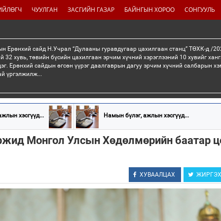
ИЙЛӨГЧ
ЧУУЛГАН
ЗАСГИЙН ГАЗАР
БАЙНГЫН ХОРОО
СОНГУУЛЬ
н Ерөнхий сайд Н.Учрал “Дулааны гуравдугаар цахилгаан станц” ТӨХК-д /20
й 32 хувь, төвийн бүсийн цахилгаан эрчим хүчний хэрэглээний 10 хувийг хан
эг. Ерөнхий сайдын өгсөн үүрэг даалгаврын дагуу эрчим хүчний салбарын хэ
ай үргэлжилж...
жлын хэсгүүд...
Намын бүлэг, ажлын хэсгүүд...
ржид Монгол Улсын Хөдөлмөрийн баатар ц
ХУВААЛЦАХ
ЖИРГЭ