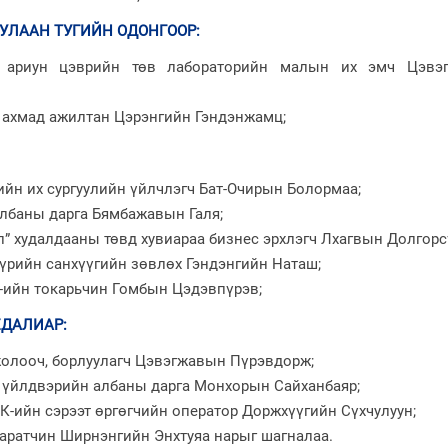
УЛААН ТУГИЙН ОДОНГООР
:
 ариун цэврийн төв лабораторийн малын их эмч Цэвэ
ахмад ажилтан Цэрэнгийн Гэндэнжамц;
ийн их сургуулийн үйлчлэгч Бат-Очирын Болормаа;
албаны дарга Бямбажавын Галя;
” худалдааны төвд хувиараа бизнес эрхлэгч Лхагвын Долгорс
үүрийн санхүүгийн зөвлөх Гэндэнгийн Наташ;
К-ийн токарьчин Гомбын Цэдэвпүрэв;
ЕДАЛИАР
:
 жолооч, борлуулагч Цэвэгжавын Пүрэвдорж;
 үйлдвэрийн албаны дарга Монхорын Сайханбаяр;
ХК-ийн сэрээт өргөгчийн оператор Доржхүүгийн Сүхчулуун;
паратчин Ширнэнгийн Энхтуяа нарыг шагналаа.