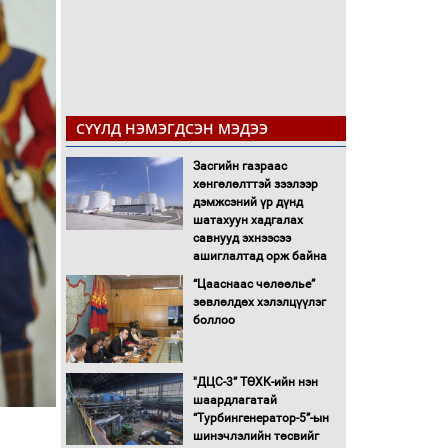
СҮҮЛД НЭМЭГДСЭН МЭДЭЭ
Засгийн газраас
хөнгөлөлттэй зээлээр
дэмжсэний үр дүнд
шатахуун хадгалах
савнууд эхнээсээ
ашиглалтад орж байна
“Цааснаас чөлөөлье”
зөвлөлдөх хэлэлцүүлэг
боллоо
"ДЦС-3” ТӨХК-ийн нэн
шаардлагатай
“Турбингенератор-5”-ын
шинэчлэлийн төсвийг