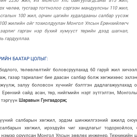
ийн 2230 жил, Их Монгол Улс байгуулагдсаны 815 жил,
рх чөлөө, тусгаар тогтнолоо сэргээн мандуулсны 110 жил,
сгалын 100 жил, орчин цагийн худалдааны салбар үүсэж
100 жилийн ойг тохиолдуулан Монгол Улсын Ерөнхийлөгч
 зарлиг гарган нэр бүхий хүмүүст төрийн дээд шагнал,
ь гардууллаа.
ИЙН БААТАР ЦОЛЫГ:
одлого, төлөвлөлтийг боловсруулахад 60 гаруй жил хичээл 
аж, газар тариаланг бие даасан салбар болж хөгжихөөс эхлэ
эгжүүлж, залуу боловсон хүчнийг бэлтгэн дадлагажуулахад 
 Ерөнхий сайд асан, төр, нийгмийн нэрт зүтгэлтэн, Монгол
 тэргүүн
Шаравын Гунгаадорж
;
сүүний салбарын хөгжил, эрдэм шинжилгээний ажилд оюун
салбарын хөгжил, ирээдүйн чиг хандлагыг тодорхойлох, 
ь нэмэр оруулсан Монгол Улсын зөвлөх инженер, Техникийн 