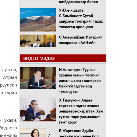
шийдвэрлэхээр болов
УИХ-ын дарга
С.Бямбацогт Сутай
хайрхны тэнгэрийг тахих
тахилгад оролцлоо
С.Амарсайхан: Иргэдийг
хохироосон ААН-ийн
нуугтмал хөрөнгийг
битүүмжлэнэ
ВИДЕО МЭДЭЭ
Н.Номтойбаяр:
зүтгэл,
Аймгуудад тулгамдаж
Н.Алтанхуяг: Туулын
буй асуудлуудыг
хурдны замын төсвийг
н “Атрын
Засгийн газрын
хянан шалгах сонирхол
оруулсан
хуралдаанд танилцуулж,
байхгүй гэдгээ ард
шийдвэрлүүлнэ
түмэнд хэл
ын гурил
С.Бямбацогт Зүүн Азийн
Х.Тэмүүжин: Алдаа
эрэгтэйчүүдийн
гаргасан гэдгээ хүлээн
волейболын тэмцээнд
зөвшөөрөх хэрэгтэй. Хүн
оролцож байгаа баг
гүтгэх гэдэг уламжлалт
 ухаан,
тамирчдад амжилт
гэмт хэрэг
бодлого
хүслээ
Б.Жаргалан: Эдийн
шинжлэх
Автобензин, дизель
засгийн эрх чөлөө бол