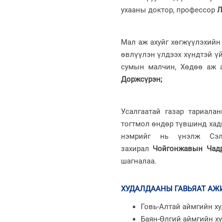
ухааны доктор, профессор
Л
Мал аж ахуйг хөгжүүлэхийн 
өвлүүлэн үлдээх хүндтэй ү
сумын малчин, Хөдөө аж 
Доржсүрэн
;
Усалгаатай газар тариалан
тогтмол өндөр түвшинд хадг
нэмрийг нь үнэлж Сэл
захирал
Чойгонжавын Чад
шагналаа.
ХУДАЛДААНЫ ГАВЬЯАТ АЖ
Говь-Алтай аймгийн х
Баян-Өлгий аймгийн х