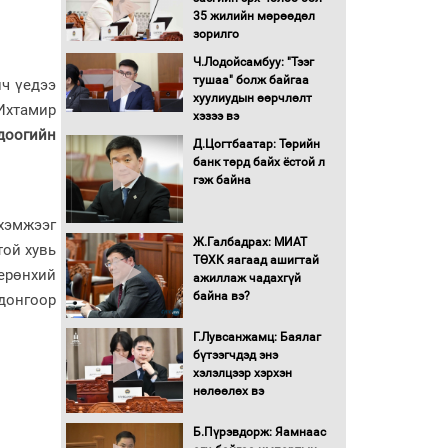
түлшний онцгой албан
35 жилийн мөрөөдөл
татварыг тэглэлээ
зорилго
Ч.Лодойсамбуу: "Тээг
Санхүүгийн хэмнэлтийн
тушаа" болж байгаа
йч үедээ
горимд эрүүл мэндийн
хуулиудын өөрчлөлт
Ихтамир
салбар хамаарахгүй
хэзээ вэ
доогийн
Д.Цогтбаатар: Төрийн
Нөөцийн махны
банк төрд байх ёстой л
худалдаа, борлуулалтыг
гэж байна
нээлттэй ил тод болгоно
хэмжээг
Ж.Галбадрах: МИАТ
Монгол Улс “COP17”-д
той хувь
ТӨХК яагаад ашигтай
“Тал хээрийн
рөнхий
ажиллаж чадахгүй
төлөвлөгөө”-гөө
байна вэ?
донгоор
танилцуулна
16 төрлийн эмийг нэг эх
Г.Лувсанжамц: Баялаг
үүсвэрээс худалдан авах
бүтээгчдэд энэ
журмыг баталлаа
хэлэлцээр хэрхэн
нөлөөлөх вэ
Бүх шатанд хэмнэлтийн
горимд шилжиж, найр
Б.Пүрэвдорж: Яамнаас
наадам, зөвлөгөөн,