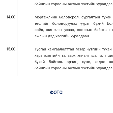
байнгын хорооны ажлын хэсгийн хуралдаа
14.00
Мэргэжлийн боловсрол, сургалтын тухай
төслийг боловсруулах үүрэг бүхий Бол
соёл, шинжлэх ухаан, спортын байнгын 
ажлын дэд хэсгийн хуралдаан
15.00
Тусгай хамгаалалттай газар нутгийн тухай
хэрэгжилтийн талаарх хяналт шалгалт хи
бүхий Байгаль орчин, хүнс, хөдөө а
байнгын хорооны ажлын хэсгийн хуралдаа
ФОТО: