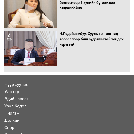
болгосноор 1 хувийн бүтээмжээ
алдаж байна
Хөвсгөл нуурын лусыг тахих төрийн
тахилгын ёслол боллоо
Ч.Лодойсамбуу: Хууль тогтоогчид
төсөөллөөр биш судалгаатай хандах
хэрэгтэй
“Хар жагсаалт”-ын асуудлыг цэгцлэх
чиглэлээр Монголбанкны удирдлагад
30 хоногийн хугацаатай үүрэг өглөө
Нүүр хуудас
Улс төр
Ерөнхий сайд Н.Учрал олимпиадын
Эдийн засаг
хүрээнд гарсан зардлыг шийдвэрлэж
өгөхөөр болов
Үзэл бодол
Нийгэм
Дэлхий
Энэ намар 1-6 дугаар ангийн
Спорт
хүүхдүүдэд сургуулийн автобус