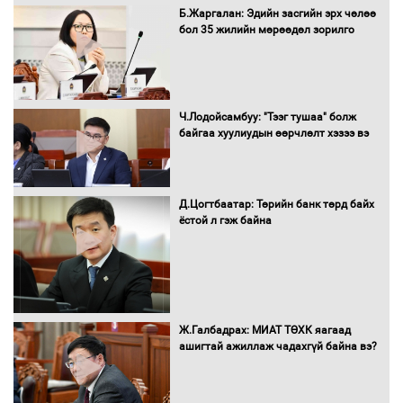
Монгол Улс “COP17”-д “Тал хээрийн
Б.Жаргалан: Эдийн засгийн эрх чөлөө
төлөвлөгөө”-гөө танилцуулна
бол 35 жилийн мөрөөдөл зорилго
16 төрлийн эмийг нэг эх үүсвэрээс
Ч.Лодойсамбуу: "Тээг тушаа" болж
худалдан авах журмыг баталлаа
байгаа хуулиудын өөрчлөлт хэзээ вэ
Д.Цогтбаатар: Төрийн банк төрд байх
Бүх шатанд хэмнэлтийн горимд
ёстой л гэж байна
шилжиж, найр наадам, зөвлөгөөн,
гадаад томилолтыг хориглолоо
Сайд нар төсвөө хэрхэн зарцуулах вэ?
Ж.Галбадрах: МИАТ ТӨХК яагаад
ашигтай ажиллаж чадахгүй байна вэ?