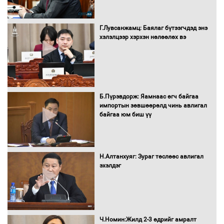
Засгийн газрын ээлжит хуралдаан
болж байна
Г.Лувсанжамц: Баялаг бүтээгчдэд энэ
хэлэлцээр хэрхэн нөлөөлөх вэ
Автомашинд улсын дугаарын тэгш,
сондгойгоор шатахуун олгоно
Б.Пүрэвдорж: Яамнаас өгч байгаа
импортын зөвшөөрөлд чинь авлигал
байгаа юм биш үү
Бага орлоготой иргэдийн орлогод
татвар ногдуулахгүй байх эрх зүйн
орчныг бүрдүүллээ
Н.Алтанхуяг: Зураг төслөөс авлигал
эхэлдэг
Хөшөө бүтсэн түүхийг өгүүлэх 7
баримт
Ч.Номин:Жилд 2-3 өдрийг амралт