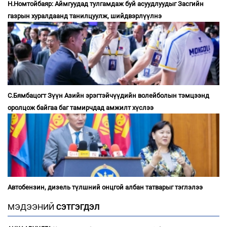
Н.Номтойбаяр: Аймгуудад тулгамдаж буй асуудлуудыг Засгийн
газрын хуралдаанд танилцуулж, шийдвэрлүүлнэ
С.Бямбацогт Зүүн Азийн эрэгтэйчүүдийн волейболын тэмцээнд
оролцож байгаа баг тамирчдад амжилт хүслээ
Автобензин, дизель түлшний онцгой албан татварыг тэглэлээ
МЭДЭЭНИЙ
СЭТГЭГДЭЛ