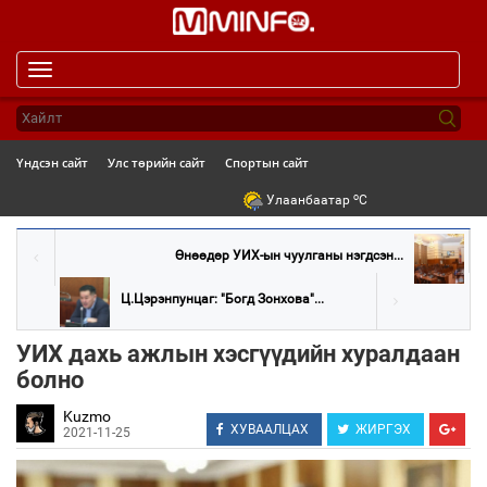
Toggle
navigation
Үндсэн сайт
Улс төрийн сайт
Спортын сайт
o
Улаанбаатар
C
Өнөөдөр УИХ-ын чуулганы нэгдсэн...
Ц.Цэрэнпунцаг: "Богд Зонхова"...
УИХ дахь ажлын хэсгүүдийн хуралдаан
болно
Kuzmo
ХУВААЛЦАХ
ЖИРГЭХ
2021-11-25