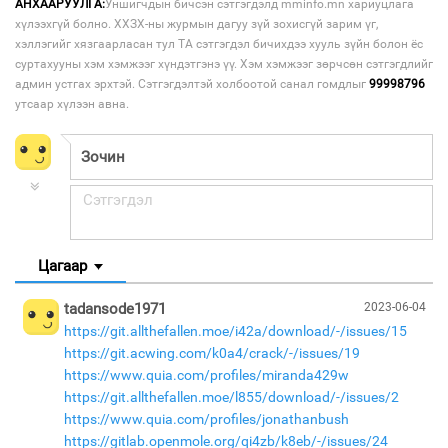
АНХААРУУЛГА:
Уншигчдын бичсэн сэтгэгдэлд mminfo.mn хариуцлага
хүлээхгүй болно. ХХЗХ-ны журмын дагуу зүй зохисгүй зарим үг,
хэллэгийг хязгаарласан тул ТА сэтгэгдэл бичихдээ хууль зүйн болон ёс
суртахууны хэм хэмжээг хүндэтгэнэ үү. Хэм хэмжээг зөрчсөн сэтгэгдлийг
админ устгах эрхтэй. Сэтгэгдэлтэй холбоотой санал гомдлыг
99998796
утсаар хүлээн авна.
Цагаар
tadansode1971
2023-06-04
https://git.allthefallen.moe/i42a/download/-/issues/15
https://git.acwing.com/k0a4/crack/-/issues/19
https://www.quia.com/profiles/miranda429w
https://git.allthefallen.moe/l855/download/-/issues/2
https://www.quia.com/profiles/jonathanbush
https://gitlab.openmole.org/qi4zb/k8eb/-/issues/24