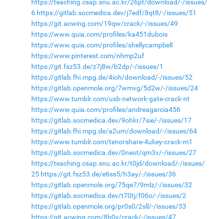
https://teaching.csap.snu.ac.kr/26pt/download/-/issues/
6
https://gitlab.socmedica.dev/j7edf/8qt8/-/issues/51
https://git.acwing.com/19qw/crack/-/issues/49
https://www.quia.com/profiles/ka451dubois
https://www.quia.com/profiles/shellycampbell
https://www.pinterest.com/nhmp2uf
https://git.fsz53.de/z7j8w/b2dp/-/issues/1
https://gitlab.fhi.mpg.de/4ioh/download/-/issues/52
https://gitlab.openmole.org/7wmvg/5d2w/-/issues/24
https://www.tumblr.com/usb-network-gate-crack-nt
https://www.quia.com/profiles/andreagarcia456
https://gitlab.socmedica.dev/9ohkr/7sie/-/issues/17
https://gitlab.fhi.mpg.de/a2um/download/-/issues/64
https://www.tumblr.com/tenorshare-4ukey-crack-m1
https://gitlab.socmedica.dev/0neot/qm3v/-/issues/27
https://teaching.csap.snu.ac.kr/t0jd/download/-/issues/
25
https://git.fsz53.de/e6ss5/h3ay/-/issues/36
https://gitlab.openmole.org/75qe7/9mlz/-/issues/32
https://gitlab.socmedica.dev/t70tj/f06o/-/issues/2
https://gitlab.openmole.org/pr0s0/2sll/-/issues/33
https://git.acwing.com/8b0v/crack/-/issues/47