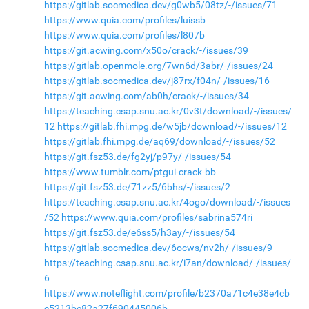
https://gitlab.socmedica.dev/g0wb5/08tz/-/issues/71
https://www.quia.com/profiles/luissb
https://www.quia.com/profiles/l807b
https://git.acwing.com/x50o/crack/-/issues/39
https://gitlab.openmole.org/7wn6d/3abr/-/issues/24
https://gitlab.socmedica.dev/j87rx/f04n/-/issues/16
https://git.acwing.com/ab0h/crack/-/issues/34
https://teaching.csap.snu.ac.kr/0v3t/download/-/issues/
12
https://gitlab.fhi.mpg.de/w5jb/download/-/issues/12
https://gitlab.fhi.mpg.de/aq69/download/-/issues/52
https://git.fsz53.de/fg2yj/p97y/-/issues/54
https://www.tumblr.com/ptgui-crack-bb
https://git.fsz53.de/71zz5/6bhs/-/issues/2
https://teaching.csap.snu.ac.kr/4ogo/download/-/issues
/52
https://www.quia.com/profiles/sabrina574ri
https://git.fsz53.de/e6ss5/h3ay/-/issues/54
https://gitlab.socmedica.dev/6ocws/nv2h/-/issues/9
https://teaching.csap.snu.ac.kr/i7an/download/-/issues/
6
https://www.noteflight.com/profile/b2370a71c4e38e4cb
c5213be82a27f690445006b