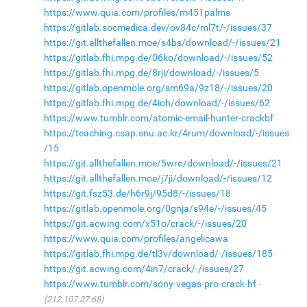
https://www.quia.com/profiles/m451palms
https://gitlab.socmedica.dev/ov84c/ml7t/-/issues/37
https://git.allthefallen.moe/s4bs/download/-/issues/21
https://gitlab.fhi.mpg.de/06ko/download/-/issues/52
https://gitlab.fhi.mpg.de/8rji/download/-/issues/5
https://gitlab.openmole.org/sm69a/9z18/-/issues/20
https://gitlab.fhi.mpg.de/4ioh/download/-/issues/62
https://www.tumblr.com/atomic-email-hunter-crackbf
https://teaching.csap.snu.ac.kr/4rum/download/-/issues
/15
https://git.allthefallen.moe/5wro/download/-/issues/21
https://git.allthefallen.moe/j7ji/download/-/issues/12
https://git.fsz53.de/h6r9j/95d8/-/issues/18
https://gitlab.openmole.org/0gnja/s94e/-/issues/45
https://git.acwing.com/x51o/crack/-/issues/20
https://www.quia.com/profiles/angelicawa
https://gitlab.fhi.mpg.de/tl3v/download/-/issues/185
https://git.acwing.com/4in7/crack/-/issues/27
https://www.tumblr.com/sony-vegas-pro-crack-hf
(212.107.27.68)