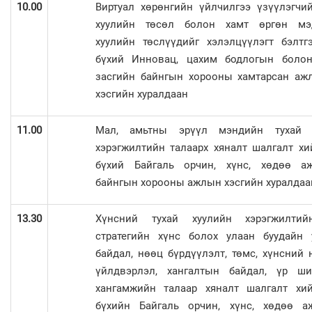
10.00
Виртуал хөрөнгийн үйлчилгээ үзүүлэгчи
хуулийн төсөл болон хамт өргөн мэ
хуулийн төслүүдийг хэлэлцүүлэгт бэлтг
бүхий Инновац, цахим бодлогын боло
засгийн байнгын хорооны хамтарсан аж
хэсгийн хуралдаан
11.00
Мал, амьтны эрүүл мэндийн тухай 
хэрэгжилтийн талаарх хяналт шалгалт хи
бүхий Байгаль орчин, хүнс, хөдөө а
байнгын хорооны ажлын хэсгийн хуралдаа
13.30
Хүнсний тухай хуулийн хэрэгжилти
стратегийн хүнс болох улаан буудайн 
байдал, нөөц бүрдүүлэлт, төмс, хүнсний
үйлдвэрлэл, хангалтын байдал, үр ши
хангамжийн талаар хяналт шалгалт хий
бүхийн Байгаль орчин, хүнс, хөдөө а