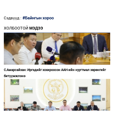
#Байнгын хороо
Сэдвүүд :
ХОЛБООТОЙ
МЭДЭЭ
С.Амарсайхан: Иргэдийг хохироосон ААН-ийн нуугтмал хөрөнгийг
битүүмжлэнэ