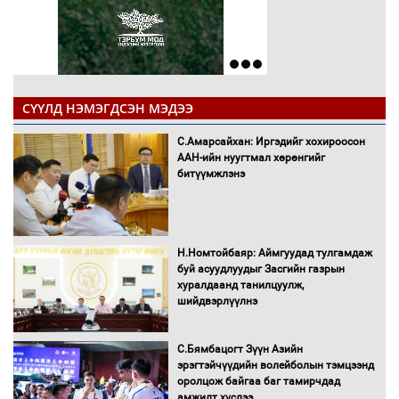
СҮҮЛД НЭМЭГДСЭН МЭДЭЭ
С.Амарсайхан: Иргэдийг хохироосон
ААН-ийн нуугтмал хөрөнгийг
битүүмжлэнэ
Н.Номтойбаяр: Аймгуудад тулгамдаж
буй асуудлуудыг Засгийн газрын
хуралдаанд танилцуулж,
шийдвэрлүүлнэ
С.Бямбацогт Зүүн Азийн
эрэгтэйчүүдийн волейболын тэмцээнд
оролцож байгаа баг тамирчдад
амжилт хүслээ