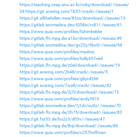
https://teaching.csap.snu.ac.kr/ni4q/download/-/issues/
34
https://git.acwing.com/1b57/crack/-/issues/1
https://git.allthefallen.moe/83cx/download/-/issues/13
https://gitlab.socmedica.dev/t058w/rc81/-/issues/61
https://www.quia.com/profiles/fahimkebler
https://gitlab.fhi.mpg.de/a1bx/download/-/issues/49
https://gitlab.socmedica.dev/gv22y/9bx0/-/issues/68
https://www.quia.com/profiles/madow
https://www.quia.com/profiles/kelly457reid
https://gitlab.fhi.mpg.de/z0el/download/-/issues/19
https://git.acwing.com/2k48/crack/-/issues/5
https://www.quia.com/profiles/gbyrd266
https://git.acwing.com/7wa8/crack/-/issues/42
https://gitlab.fhi.mpg.de/2j7l/download/-/issues/73
https://www.quia.com/profiles/andy591h
https://gitlab.socmedica.dev/1j1dv/xu0z/-/issues/70
https://gitlab.fhi.mpg.de/2h75/download/-/issues/83
https://git.fsz53.de/bu2z3/d03v/-/issues/47
https://gitlab.fhi.mpg.de/8rji/download/-/issues/86
https://www.quia.com/profiles/c257hoffman