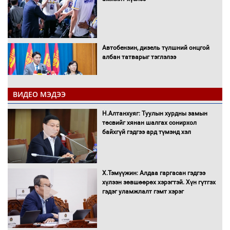
Автобензин, дизель түлшний онцгой
албан татварыг тэглэлээ
ВИДЕО МЭДЭЭ
Санхүүгийн хэмнэлтийн горимд эрүүл
Н.Алтанхуяг: Туулын хурдны замын
мэндийн салбар хамаарахгүй
төсвийг хянан шалгах сонирхол
байхгүй гэдгээ ард түмэнд хэл
Нөөцийн махны худалдаа,
Х.Тэмүүжин: Алдаа гаргасан гэдгээ
борлуулалтыг нээлттэй ил тод
хүлээн зөвшөөрөх хэрэгтэй. Хүн гүтгэх
болгоно
гэдэг уламжлалт гэмт хэрэг