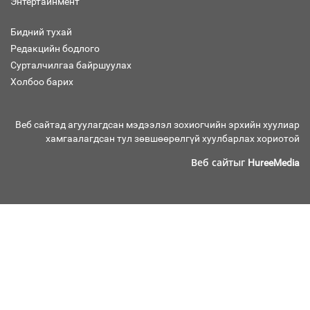
Энтертайнмент
үйлчилнэ
Бидний тухай
Редакцийн бодлого
Аймгуудад баригдаж буй ДЦС-ын
Сурталчилгаа байршуулах
төслийг үргэлжүүлэх чиглэл өглөө
Холбоо барих
Веб сайтад агуулагдсан мэдээлэл зохиогчийн эрхийн хуулиар
хамгаалагдсан тул зөвшөөрөлгүй хуулбарлах хориотой
Улсын хэмжээнд АИ-92 автобензиний
17 хоногийн нөөцтэй байна
Веб сайтыг
HureeMedia
Н.Номтойбаяр: Эрт сэрэмжлүүлэх
тогтолцоо, шинэ технологи гамшгийн
эрсдэлийг бууруулах гол хөшүүрэг