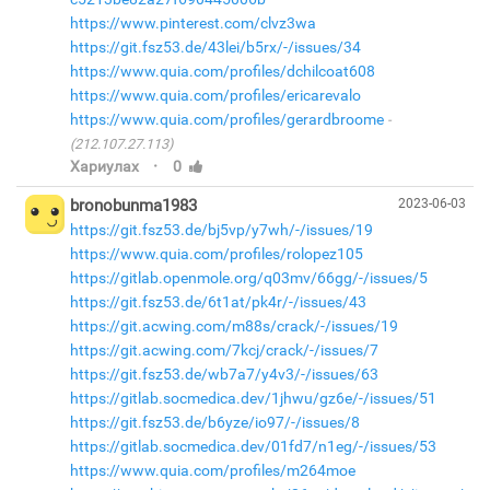
https://www.pinterest.com/clvz3wa
https://git.fsz53.de/43lei/b5rx/-/issues/34
https://www.quia.com/profiles/dchilcoat608
https://www.quia.com/profiles/ericarevalo
https://www.quia.com/profiles/gerardbroome
(212.107.27.113)
·
Хариулах
0
bronobunma1983
2023-06-03
https://git.fsz53.de/bj5vp/y7wh/-/issues/19
https://www.quia.com/profiles/rolopez105
https://gitlab.openmole.org/q03mv/66gg/-/issues/5
https://git.fsz53.de/6t1at/pk4r/-/issues/43
https://git.acwing.com/m88s/crack/-/issues/19
https://git.acwing.com/7kcj/crack/-/issues/7
https://git.fsz53.de/wb7a7/y4v3/-/issues/63
https://gitlab.socmedica.dev/1jhwu/gz6e/-/issues/51
https://git.fsz53.de/b6yze/io97/-/issues/8
https://gitlab.socmedica.dev/01fd7/n1eg/-/issues/53
https://www.quia.com/profiles/m264moe