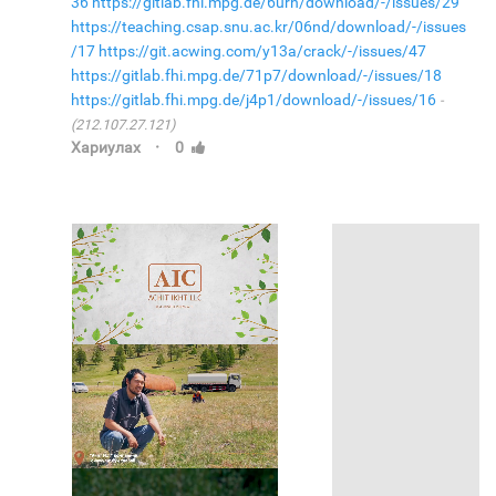
36
https://gitlab.fhi.mpg.de/6urh/download/-/issues/29
https://teaching.csap.snu.ac.kr/06nd/download/-/issues
/17
https://git.acwing.com/y13a/crack/-/issues/47
https://gitlab.fhi.mpg.de/71p7/download/-/issues/18
https://gitlab.fhi.mpg.de/j4p1/download/-/issues/16
(212.107.27.121)
·
Хариулах
0