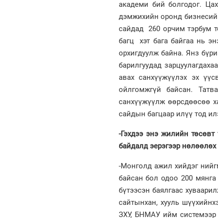
академи бий болгодог. Ца
дэмжихийн оронд бизнесийг
сайдад 260 орчим тэрбум т
багц хэт бага байгаа нь э
орхигдуулж байна. Янз бүри
барилгуудад зарцуулагдаха
авах санхүүжүүлэх эх үү
ойлгомжгүй байсан. Татв
санхүүжүүлж өөрсдөөсөө х
сайдын багцаар илүү тод ил
-Гэхдээ энэ жилийн төсөвт
байдалд эерэгээр нөлөөлөх
-Монголд ажил хийдэг нийг
байсан бол одоо 200 мянга
бүтээсэн баялгаас хуваари
сайтынхан, хууль шүүхийнх
ЗХУ, БНМАУ ийм системээр 