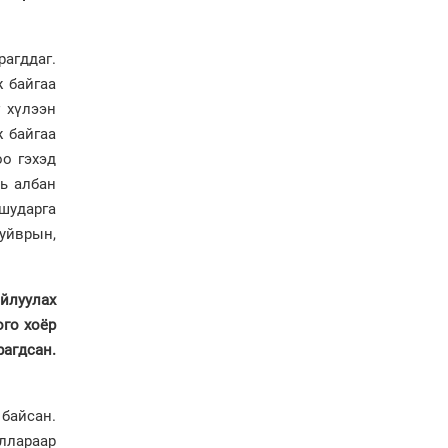
болов
Энэ намар 1-6 дугаар
ангийн хүүхдүүдэд
рагддаг.
сургуулийн автобус
ж байгаа
үйлчилнэ
г хүлээн
Аймгуудад баригдаж
 байгаа
буй ДЦС-ын төслийг
үргэлжүүлэх чиглэл
оо гэхэд
өглөө
хь албан
Улсын хэмжээнд АИ-92
 шударга
автобензиний 17
уйврын,
хоногийн нөөцтэй байна
йлуулах
Н.Номтойбаяр: Эрт
сэрэмжлүүлэх
ого хоёр
тогтолцоо, шинэ
рагдсан.
технологи гамшгийн
эрсдэлийг бууруулах гол
хөшүүрэг
байсан.
“280 мянган тонн хагас
ллараар
кокс, 180 мянган тонн