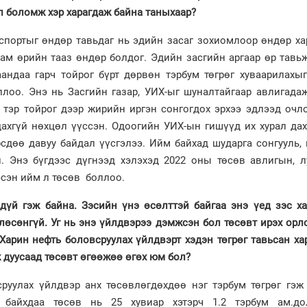
л боломж хэр харагдаж байна таныхаар?
спортыг өндөр тавьдаг нь эдийн засаг зохиомлоор өндөр ха
сам өрийн тааз өндөр болдог. Эдийн засгийн аргаар өр тавь
аандаа гарч тойрог бүрт дөрвөн тэрбум төгрөг хуваарилахы
лоо. Энэ нь Засгийн газар, УИХ-ыг шуналтайгаар авлигадаж
ь тэр тойрог дээр жирийн иргэн сонгогдох эрхээ эдлээд очл
дахгүй нөхцөл үүссэн. Одоогийн УИХ-ын гишүүд их хурал да
сдөө давуу байдал үүсгэлээ. Ийм байхад шударга сонгууль,
. Энэ бүгдээс дүгнээд хэлэхэд 2022 оны төсөв авлигын, л
эсэн ийм л төсөв боллоо.
дүй гэж байна. Зэсийн үнэ өсөлттэй байгаа энэ үед зэс ха
влөсөнгүй. Уг нь энэ үйлдвэрээ дэмжсэн бол төсөвт ирэх орл
Харин нефть боловсруулах үйлдвэрт хэдэн төгрөг тавьсан ха
 дуусаад төсөвт өгөөжөө өгөх юм бол?
уулах үйлдвэр анх төсөвлөгдөхдөө нэг тэрбум төгрөг гэж 
й байхдаа төсөв нь 25 хувиар хэтэрч 1.2 тэрбум ам.до