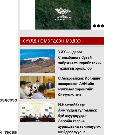
СҮҮЛД НЭМЭГДСЭН МЭДЭЭ
УИХ-ын дарга
С.Бямбацогт Сутай
хайрхны тэнгэрийг тахих
тахилгад оролцлоо
С.Амарсайхан: Иргэдийг
хохироосон ААН-ийн
нуугтмал хөрөнгийг
битүүмжлэнэ
хэлсээр
Н.Номтойбаяр:
Аймгуудад тулгамдаж
буй асуудлуудыг
Засгийн газрын
хуралдаанд танилцуулж,
й төсөв
шийдвэрлүүлнэ