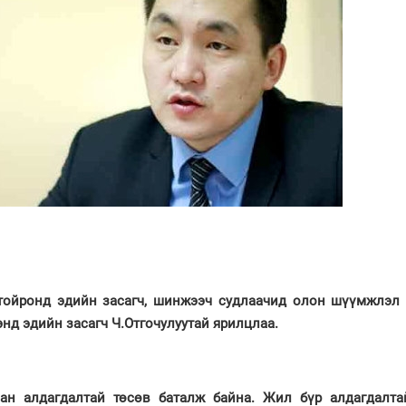
ойронд эдийн засагч, шинжээч судлаачид олон шүүмжлэл 
энд эдийн засагч Ч.Отгочулуутай ярилцлаа.
ан алдагдалтай төсөв баталж байна. Жил бүр алдагдалта