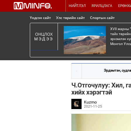
НИЙТЛЭЛ
ЯРИЛЦЛАГА
ЕРӨНХ
Үндсэн сайт
Улс төрийн сайт
Спортын сайт
XVII жарны 
ОНЦЛОХ
тайх төрийн
МЭДЭЭ
эрхэмлэн хү
Монгол Улсы
Эрдэмтэн, судла
Ч.Отгочулуу: Хил, 
хийх хэрэгтэй
Kuzmo
2021-11-25