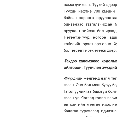
нэмэгдчихсэн. Түүхий эдээр
Түүхий нефтиэ 700 км-ийн 
байсан хөрөнгө оруулалта
бинзенээс татгалзчихсан 
оруулалт хийсэн бол ирээд
Нөгөөтэйгүүр, ногоон эд
кабелийн эрэлт эрс өснө. 
бол төсөвт ирэх өгөөж хоёр
-Гэхдээ халамжаас хөдөлм
ойлгосон. Түүнчлэн хүүхдий
-Хүүхдийн мөнгөнд нэг ч тө
гэсэн. Энэ бол маш буруу б
Гэтэл үүнийгээ байхгүй бол
гэсэн үг. Яагаад гэвэл зар
өв сангийн мөнгөө идэх нө
баялгаа түрүүлээд идчихнэ