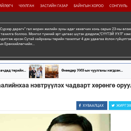
ИЙЛӨГЧ
ЧУУЛГАН
ЗАСГИЙН ГАЗАР
БАЙНГЫН ХОРОО
СОНГУУЛЬ
“Сүрээр дарагч” гал морин жилийн зуны адаг хөхөгчин хонь сарын 23-ны өлзи
 тахилга боллоо. Монгол түмний эрт цагаас шүтэн дээдэлж,“СҮҮТЭЙ УУЛ” хэмэ
ндэтгэж ирсэн Сутай хайрханы төрийн тахилгыг 4 дэх удаагаа ёслон гүйцэтг
н Ерөнхийлөгчийн...
ачдад төрийн...
Өнөөдөр УИХ-ын чуулганы нэгдсэн...
гаалийнхаа нэвтрүүлэх чадварт хөрөнгө ору
ХУВААЛЦАХ
ЖИРГЭ