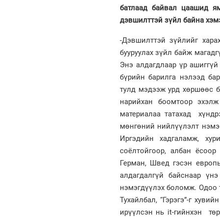
батлаад байвал цаашид я
дэвшилттэй зүйл байна хэмэ
-Дэвшилттэй зүйлийг хара
бууруулах зүйл байж магадг
Энэ алдагдлаар үр ашиггүй
бүрийн барилга нэлээд бар
тулд мэдээж урд хөршөөс б
нарийхан боомтоор эхэлж
материалаа татахад хүндр
мөнгөний нийлүүлэлт нэмэг
Иргэдийн хадгаламж, хур
соёлтойгоор, албан ёсоор
Герман, Швед гэсэн европы
алдагдалгүй байснаар үнэ
нэмэгдүүлэх боломж. Одоо т
Тухайлбал, “Гэрэгэ”-г хуви
ирүүлсэн нь it-гийнхэн тө