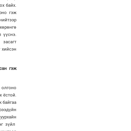
сайжруулсан түлшээр
ох байх.
өвлийг давна”
рно гэж
Г.Дамдинням: Газрын
нийтээр
тос боловсруулах
хөрөнгө
үйлдвэрийн бүтээн
байгуулалтын ажил
 үүснэ.
эрчимтэй үргэлжилж
 засагт
байна
т хийсэн
"Сэлбэ” дэд төвийг
"Smart selbe city" болгон
хөгжүүлэх чиглэл өглөө
сан гэж
Иргэдийн
төлөөлөгчдийн хурал
хяналт тавьдаг байх эрх
с олгоно
зүйн орчныг бүрдүүлнэ
х ёстой.
ж байгаа
Ерөнхий сайд Н.Учрал
Ирээдүйн
Япон Улсаас Элчин сайд
уурхайн
Игавахара Масарүг
хүлээн авч уулзлаа
эг зүйл
Н.Учралын Засгийн