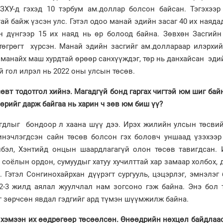
ЗХУ-д гэхэд 10 тэрбум ам.доллар болсон байсан. Тэгэхээр
ай байж үзсэн улс. Гэтэл одоо манай эдийн засаг 40 их наяда
н дүнгээр 15 их наяд нь өр болоод байна. Зөвхөн Засгийн
төгрөгт хүрсэн. Манай эдийн засгийг ам.доллараар илэрхий
 манайх маш хурдтай өрөөр санхүүждэг, төр нь данхайсан эди
й гол илрэл нь 2022 оны улсын төсөв.
сөвт тодотгол хийнэ. Магадгүй бонд гаргах чигтэй юм шиг бай
рийг дарж байгаа нь харин ч зөв юм биш үү?
дагдлыг бондоор л хаана шүү дээ. Ирэх жилийн улсын төсви
нэчлэгдсэн сайн төсөв болсон гэх боловч уншаад үзэхээр
лбэл, Хэнтийд онцын шаардлагагүй олон төсөв тавигдсан. 
, соёлын ордон, сумуудыг хатуу хучилттай хар замаар холбох,
. Гэтэл Сонгинохайрхан дүүрэгт сургууль, цэцэрлэг, эмнэлэг 
2-3 жилд аялал жуулчлал нам зогсоно гэж байна. Энэ бол 
г зөрчсөн явдал гэдгийг ард түмэн шүүмжилж байна.
на хэмээн их өөдрөгөөр төсөөлсөн. Өнөөдрийн нөхцөл байдлаа