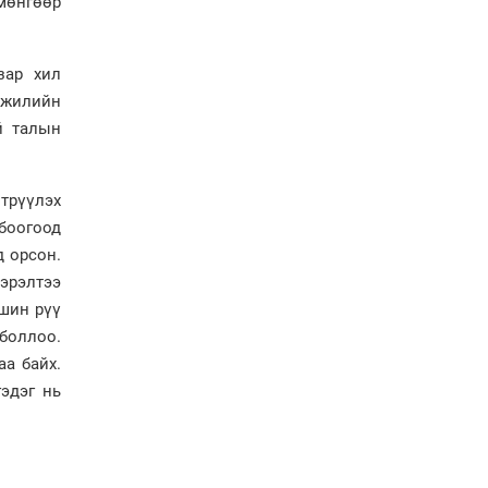
 мөнгөөр
газарт “үлдсэн” зургаан
дэд сайдын хөрөнгийн
мэдүүлэг
зар хил
Ерөнхий сайд
 жилийн
Н.Учралын мэдэгдлүүд
й талын
Төв аймагт өвлийн
бэлтгэл ажил 80 хувьтай
трүүлэх
үргэлжилж байна
боогоод
д орсон.
эрэлтээ
шин рүү
 боллоо.
аа байх.
гэдэг нь