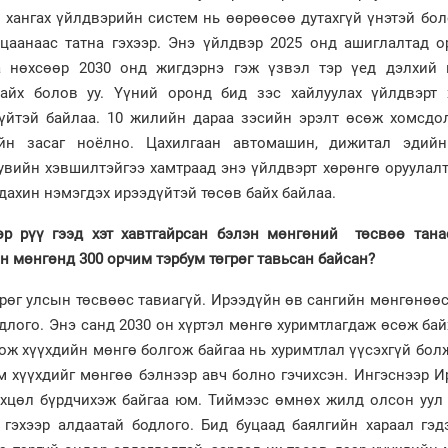
 хангах үйлдвэрийн систем нь өөрөөсөө дутахгүй үнэтэй бол
цаанаас татна гэхээр. Энэ үйлдвэр 2025 онд ашиглалтад о
а нөхсөөр 2030 онд жигдэрнэ гэж үзвэл тэр үед дэлхий 
байх болов уу. Үүний оронд бид зэс хайлуулах үйлдвэрт 
үйтэй байлаа. 10 жилийн дараа зэсийн эрэлт өсөж хомсдол
ийн засаг ноёлно. Цахилгаан автомашин, дижитал эдийн
Хувийн хэвшилтэйгээ хамтраад энэ үйлдвэрт хөрөнгө оруулал
 дахин нэмэгдэх ирээдүйтэй төсөв байх байлаа.
өр рүү гээд хэт хавтгайрсан бэлэн мөнгөний төсвөө тана
н мөнгөнд 300 орчим тэрбум төгрөг тавьсан байсан?
грөг улсын төсвөөс тавиагүй. Ирээдүйн өв сангийн мөнгөнөө
одлого. Энэ санд 2030 он хүртэл мөнгө хуримтлагдаж өсөж бай
гож хүүхдийн мөнгө болгож байгаа нь хуримтлал үүсэхгүй бол
им хүүхдийг мөнгөө бэлнээр авч болно гэчихсэн. Ингэснээр 
хцөл бүрдчихэж байгаа юм. Тиймээс өмнөх жилд олсон уул 
 гэхээр алдаатай бодлого. Бид буцаад баялгийн хараал гэд