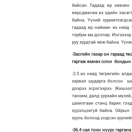
байсан. Гадаад өр зөвхөн 
өөрсдөөсөө их эдийн засагт
байна. Үүний хуримтлагдса
гадаад өр найман их наяд 
тэрбум ам.доллар. Ингэхээр
руу хурдтай явж байна. Үүни
-Засгийн газар он гараад тө
гаргаж өмнөх олон бондын ө
-2.5 их наяд төгрөгийн ал
харвал шударга болсон ши
дээрээ эсрэгээрээ. Жишээ
танхим, далд уурхайн музей
цахилгаан станц барих гээд
хүрэлцэхгүй байна. Ойрын 
хууль болоод үндсэн хуулий
-36.4 сая тонн нүүрс гарга