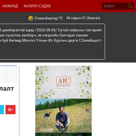
НАМУУД
ХАЛУУН СЭДЭВ
o
08 сарын 07 (Баасан)
Улаанбаатар
C
й дэмбэрэлтэй өдөр /2026.08.06/ Сутай хайрхны тэнгэрийг
эн сүсэглэн залбирч, эв нэгдлийн бэлгэдэл хэмээн
эж буй бөгөөд Монгол Улсын Их Хурлын дарга С.Бямбацогт
улалт
Х