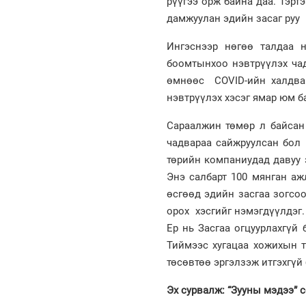
рүүгээ орж байна даа. Тэрт
дамжуулан эдийн засаг руу 
Ингэснээр нөгөө талдаа 
боомтынхоо нэвтрүүлэх чад
өмнөөс COVID-ийн халдвар
нэвтрүүлэх хэсэг ямар юм б
Сараалжин төмөр л байсан 
чадвараа сайжруулсан бол 
төрийн компаниудад давуу 
Энэ салбарт 100 мянган аж
өсгөөд эдийн засгаа зогсо
орох хэсгийг нэмэгдүүлдэг.
Ер нь Засгаа огцуурлахгүй
Тиймээс хугацаа хожихын т
төсөвтөө эргэлзэж итгэхгүй
Эх сурвалж: “Зууны мэдээ” 