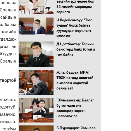
засгийн эрх чөлөө бол
хэвшлээ
16 төрлийн эмийг нэг эх
35 жилийн мөрөөдөл
, Соёлын
үүсвэрээс худалдан авах
зорилго
журмыг баталлаа
 сайдын
Ч.Лодойсамбуу: "Тээг
салбараа
тушаа" болж байгаа
Бүх шатанд хэмнэлтийн
хуулиудын өөрчлөлт
н төвийн
горимд шилжиж, найр
хэзээ вэ
удалдаж
наадам, зөвлөгөөн,
Д.Цогтбаатар: Төрийн
гадаад томилолтыг
ргаа нь
банк төрд байх ёстой л
хориглолоо
йтуудыг
гэж байна
Сайд нар төсвөө хэрхэн
 Соёлын
зарцуулах вэ?
Ж.Галбадрах: МИАТ
ТӨХК яагаад ашигтай
гтвортой
ажиллаж чадахгүй
Засгийн газрын ээлжит
байна вэ?
хуралдаан болж байна
им мянга
Г.Лувсанжамц: Баялаг
бүтээгчдэд энэ
эдэггүй,
Автомашинд улсын
хэлэлцээр хэрхэн
дугаарын тэгш,
ймаачид,
нөлөөлөх вэ
сондгойгоор шатахуун
зчихсэн.
олгоно
Б.Пүрэвдорж: Яамнаас
 тэрбум