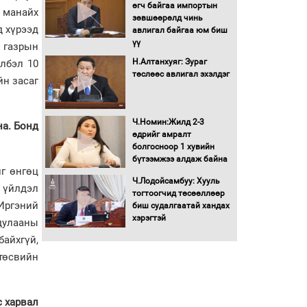
Бага орлоготой
өгч байгаа импортын
 манайх
иргэдийн орлогод
зөвшөөрөлд чинь
д хүрээд
татвар ногдуулахгүй
авлигал байгаа юм биш
байх эрх зүйн орчныг
үү
 газрын
бүрдүүллээ
Н.Алтанхуяг: Зураг
лбэл 10
Хөшөө бүтсэн түүхийг
төслөөс авлигал эхэлдэг
йн засаг
өгүүлэх 7 баримт
Хөвсгөл нуурын лусыг
Ч.Номин:Жилд 2-3
на. Бонд
тахих төрийн тахилгын
өдрийг амралт
ёслол боллоо
болгосноор 1 хувийн
бүтээмжээ алдаж байна
йг өнгөц
“Хар жагсаалт”-ын
Ч.Лодойсамбуу: Хууль
 үйлдэл
асуудлыг цэгцлэх
тогтоогчид төсөөллөөр
Иргэний
чиглэлээр
биш судалгаатай хандах
Монголбанкны
хэрэгтэй
 дулааны
удирдлагад 30 хоногийн
байхгүй,
хугацаатай үүрэг өглөө
төсвийн
Ерөнхий сайд Н.Учрал
олимпиадын хүрээнд
гарсан зардлыг
шийдвэрлэж өгөхөөр
с харвал