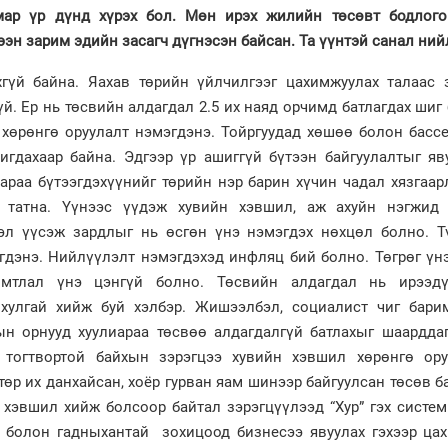
мар үр дүнд хүрэх бол. Мөн ирэх жилийн төсөвт бодлого
эн зарим эдийн засагч дүгнэсэн байсан. Та үүнтэй санал ний
хгүй байна. Яахав төрийн үйлчилгээг цахимжуулах талаас 
үй. Ер нь төсвийн алдагдал 2.5 их наяд орчимд батлагдах шиг
 хөрөнгө оруулалт нэмэгдэнэ. Тойргуудад хөшөө болон басс
игдахаар байна. Эдгээр үр ашиггүй бүтээн байгуулалтыг яв
араа бүтээгдэхүүнийг төрийн нэр барин хүчин чадал хязгаа
 татна. Үүнээс үүдэж хувийн хэвшил, аж ахуйн нэгжид
эл үүсэж зардлыг нь өсгөн үнэ нэмэгдэх нөхцөл болно. Т
дэнэ. Нийлүүлэлт нэмэгдэхэд инфляц бий болно. Төгрөг үнэ
имтлал үнэ цэнгүй болно. Төсвийн алдагдал нь ирээдү
 хулгай хийж буй хэлбэр. Жишээлбэл, социалист чиг бари
н орнууд хуулиараа төсвөө алдагдалгүй батлахыг шаарддаг
 тогтвортой байхын зэрэгцээ хувийн хэвшил хөрөнгө ору
өр их данхайсан, хоёр гурван яам шинээр байгуулсан төсөв б
йн хэвшил хийж болсоор байтал зэрэгцүүлээд “Хур” гэх систе
р болон гадныхантай зохицоод бизнесээ явуулах гэхээр цах