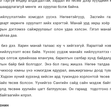
ээ тэргүй өндөр алдагдалтай, зардал их төсөв дээр хүүхдийн
шаардлагагүй мөнгө их оруулах болж байна.
нийлүүлэлтийн хомсдол үүснэ. Нөгөөтэйгүүр, Засгийн га
варт хөрөнгө оруулалт хийх хэрэгтэй. Манай урд хөрш хоёр
ын дэглэмээ сайжруулахыг олон удаа хэлсэн. Гэтэл мана
айлаа даа.
биз дээ. Харин манай талаас юу ч хийгээгүй. Яаралтай нэв
нийлүүлэлт өсөх байв. Үүнээс үүдэж манайх нийлүүлэлтээ 
эрх олгож хувийнхаа ялангуяа, барилгын салбар хүнд байдал
лын байр бий болгодог. Энэ бол ганц жишээ. Нөгөө талдаа 
очихоор юмны үнэ нэмэгдэж ядуурал, амьжиргааны доод түв
 Хэдхэн хүний хүрээнд хийсэн ард түмэндээ хорлонтой төсөв
 байх төсөв болсон. Үүнийгээ Сангийн сайд сайн мэдэж байг
улд төсвөө хуулийн цагт батлуулсан. Он гараад тодотгоно 
 байгаагийн илрэл.
сонин