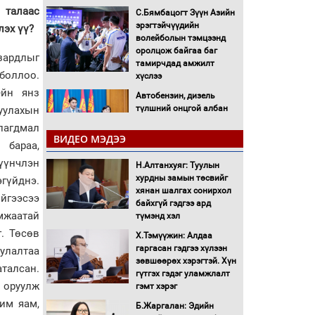
 талаас
С.Бямбацогт Зүүн Азийн
эрэгтэйчүүдийн
лэх үү?
волейболын тэмцээнд
оролцож байгаа баг
зардлыг
тамирчдад амжилт
 боллоо.
хүслээ
ейн янз
Автобензин, дизель
түлшний онцгой албан
уулахын
татварыг тэглэлээ
рлагдмал
ВИДЕО МЭДЭЭ
 бараа,
Санхүүгийн хэмнэлтийн
үүнчлэн
Н.Алтанхуяг: Туулын
горимд эрүүл мэндийн
хурдны замын төсвийг
салбар хамаарахгүй
гүйднэ.
хянан шалгах сонирхол
йгээсээ
байхгүй гэдгээ ард
Нөөцийн махны
мжаатай
түмэнд хэл
худалдаа, борлуулалтыг
. Төсөв
Х.Тэмүүжин: Алдаа
нээлттэй ил тод болгоно
гаргасан гэдгээ хүлээн
улалтаа
зөвшөөрөх хэрэгтэй. Хүн
аталсан.
Монгол Улс “COP17”-д
гүтгэх гэдэг уламжлалт
“Тал хээрийн
м оруулж
гэмт хэрэг
төлөвлөгөө”-гөө
им яам,
Б.Жаргалан: Эдийн
танилцуулна