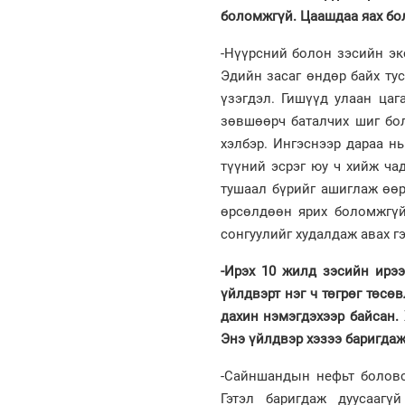
боломжгүй. Цаашдаа яах бо
-Нүүрсний болон зэсийн эк
Эдийн засаг өндөр байх ту
үзэгдэл. Гишүүд улаан цаг
зөвшөөрч баталчих шиг бол
хэлбэр. Ингэснээр дараа н
түүний эсрэг юу ч хийж ча
тушаал бүрийг ашиглаж өөр
өрсөлдөөн ярих боломжгүй
сонгуулийг худалдаж авах г
-Ирэх 10 жилд зэсийн ирээ
үйлдвэрт нэг ч төгрөг төсө
дахин нэмэгдэхээр байсан. 
Энэ үйлдвэр хэзээ баригдаж
-Сайншандын нефьт боловср
Гэтэл баригдаж дуусаагү