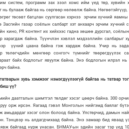
хим систем, программ зах зээл хомс ийм үед төр, хувийн 
 нь булааж байгаа нь сөргөөр нөлөөлж байна. Нөгөөтэйгүүр
өгрөг төсөвт багцлан суулгасан хэрнээ эрчим хүчний яамны
нэ Засгийн газар соёлын салбарт хэт анхаарч эрчим хүчний 
йн кино, PR контент их хийхээс гадна хөшөө дурсгал, соёлы
ар харагдаж байна. Түүнчлэн хэвлэл мэдээллийн салбарыг х
свэр үүний цаана байна гэж хардаж байна. Учир нь зада
ар төлөгчдийн мөнгөөр сонгогч түмнийг төөрөгдүүлэх са
араат байх бодлогыг явуулж байна. Энэ бодлогын илрэл нь
эрч байна.
 татварын хувь хэмжээг нэмэгдүүлээгүй байгаа нь татвар то
 биш үү?
мийн даатгалын шимтгэл төлдөг хэсэг цөөрч байна. 300 орч
 руу орж ирсэн. Яагаад гэвэл Монголын нийгэмд баялаг бүтэ
лж амьдардаг хэсэг олон болоод байна. Улстөрчид, дамын на
эн. Тэнцвэр нь алдагдчихаад байна. Энэ замаар бид яваад ү
явж байгаад нурж унасан. БНМАУ-ын эдийн засаг тэр үед 10