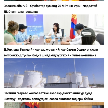
Сэлэнгэ аймгийн Сүхбаатар суманд 70 МВт-ын хүчин чадалтай
ДЦС-ын галыг асаалаа
Д.Энхтуяа: Иргэдийн санал, хүсэлтийг салбарын бодлого, хууль
тогтоомжид тусган бодит шийдэлд хүргэхийн төлөө ажиллана
Засгийн газраас хөнгөлөлттэй зээлээр дэмжсэний үр дүнд
шатахуун хадгалах савнууд эхнээсээ ашиглалтад орж байна