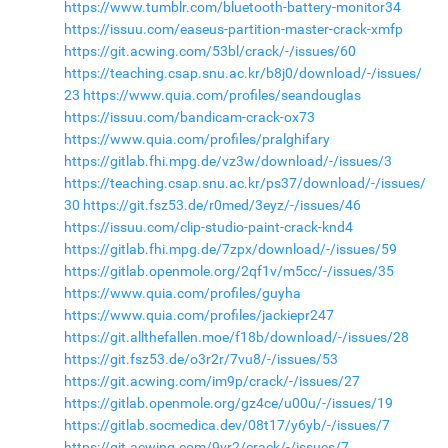
https://www.tumblr.com/bluetooth-battery-monitor34
https://issuu.com/easeus-partition-master-crack-xmfp
https://git.acwing.com/53bl/crack/-/issues/60
https://teaching.csap.snu.ac.kr/b8j0/download/-/issues/
23
https://www.quia.com/profiles/seandouglas
https://issuu.com/bandicam-crack-ox73
https://www.quia.com/profiles/pralghifary
https://gitlab.fhi.mpg.de/vz3w/download/-/issues/3
https://teaching.csap.snu.ac.kr/ps37/download/-/issues/
30
https://git.fsz53.de/r0med/3eyz/-/issues/46
https://issuu.com/clip-studio-paint-crack-knd4
https://gitlab.fhi.mpg.de/7zpx/download/-/issues/59
https://gitlab.openmole.org/2qf1v/m5cc/-/issues/35
https://www.quia.com/profiles/guyha
https://www.quia.com/profiles/jackiepr247
https://git.allthefallen.moe/f18b/download/-/issues/28
https://git.fsz53.de/o3r2r/7vu8/-/issues/53
https://git.acwing.com/im9p/crack/-/issues/27
https://gitlab.openmole.org/gz4ce/u00u/-/issues/19
https://gitlab.socmedica.dev/08t17/y6yb/-/issues/7
https://git.acwing.com/9vr2/crack/-/issues/7