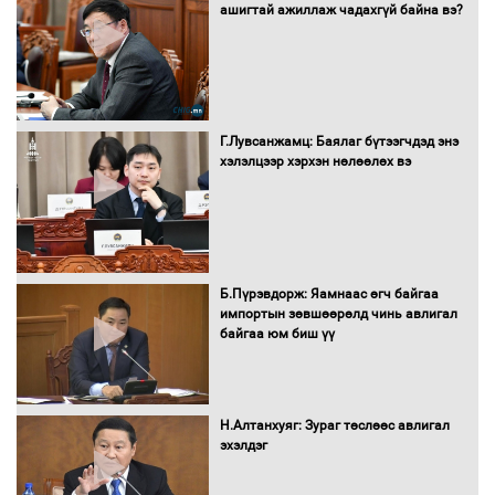
ашигтай ажиллаж чадахгүй байна вэ?
Автобензин, дизель түлшний онцгой
албан татварыг тэглэлээ
Г.Лувсанжамц: Баялаг бүтээгчдэд энэ
Санхүүгийн хэмнэлтийн горимд эрүүл
хэлэлцээр хэрхэн нөлөөлөх вэ
мэндийн салбар хамаарахгүй
Нөөцийн махны худалдаа,
Б.Пүрэвдорж: Яамнаас өгч байгаа
борлуулалтыг нээлттэй ил тод
импортын зөвшөөрөлд чинь авлигал
болгоно
байгаа юм биш үү
Монгол Улс “COP17”-д “Тал хээрийн
Н.Алтанхуяг: Зураг төслөөс авлигал
төлөвлөгөө”-гөө танилцуулна
эхэлдэг