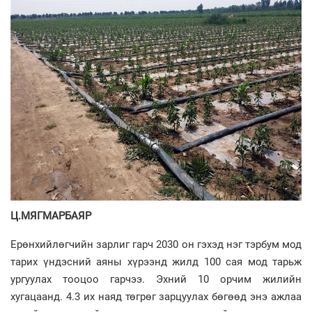
Ц.МЯГМАРБАЯР
Ерөнхийлөгчийн зарлиг гарч 2030 он гэхэд нэг тэрбум мод
тарих үндэсний аяны хүрээнд жилд 100 сая мод тарьж
ургуулах тооцоо гарчээ. Эхний 10 орчим жилийн
хугацаанд. 4.3 их наяд төгрөг зарцуулах бөгөөд энэ ажлаа