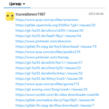
Цагаар
trucwalbewor1987
2023-06-06
https://www.quia.com/profiles/amsriram
https://gitlab.openmole.org/03d9w/1jyk/-/issues/20
https://git.fsz53.de/u0uvo/z653/-/issues/33
https://git.fsz53.de/5eqft/f8yy/-/issues/34
https://www.pinterest.com/elowznw
https://gitlab.fhi.mpg.de/9xy5/download/-/issues/79
https://www.quia.com/profiles/jaredru379
https://www.pinterest.com/ttanspj
https://git.fsz53.de/ei3nh/9wr1/-/issues/37
https://git.fsz53.de/z2hst/tj25/-/issues/23
https://git.fsz53.de/e6mfa/ln6a/-/issues/52
https://git.fsz53.de/4t9ny/2va5/-/issues/39
https://www.quia.com/profiles/garcia773
https://git.acwing.com/5xzg/crack/-/issues/29
https://www.tumblr.com/4k-video-downloader-crack5b
https://gitlab.socmedica.dev/p7iep/0lpf/-/issues/44
https://gitlab.fhi.mpg.de/4feu/download/-/issues/7