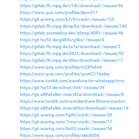
https://gitlab.fhi.mpg.de/z1dz/download/-/issues/66
https://www.quia.com/profiles/jlynn317
https://git.acwing.com/b7v9/crack/-/issues/125
https://gitlab.fhi.mpg.de/ep5w/download/-/issues/183
https://gitlab.socmedica.dev/q9sxg/d0f0/-/issues/46
https://git.fsz53.de/g483o/g5kx/-/issues/4
https://gitlab.fhi.mpg.de/ta1a/download/-/issues/3
https://gitlab.fhi.mpg.de/d421/download/-/issues/52
https://gitlab.fhi.mpg.de/4feu/download/-/issues/17
https://www.quia.com/profiles/to289shirk
https://www.quia.com/profiles/scott211bailey
https://www.tumblr.com/icarefone-for-whatsapp-trno
https://git.fsz53.de/w3rwt/3ixt/-/issues/39
https://git.allthefallen.moe/i42a/download/-/issues/8
https://www.tumblr.com/wondershare-filmora-cracknr
https://git.allthefallen.moe/e96w/download/-/issues/14
https://git.acwing.com/hg0h/crack/-/issues/28
https://git.acwing.com/7rms/crack/-/issues/17
https://git.acwing.com/0o02/crack/-/issues/54
https://www.quia.com/profiles/alec600d