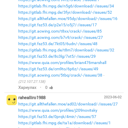
https://gitlab.fhi.mpg.de/n5g6/download/-/issues/34
https://gitlab.fhi.mpg.de/3fyr/download/-/issues/52
https://git.allthefallen.moe/95dy/download/-/issues/16
https://git.fsz53.de/p2e15/o5j7/-/issues/17
https://git.acwing.com/t8xx/crack/-/issues/85
https://git.acwing.com/b7v9/crack/-/issues/27
https://git.fsz53.de/7kt05/6udn/-/issues/48
https://gitlab.fhi.mpg.de/t8m7/download/-/issues/32
https://git.fsz53.de/8c3lg/7xt5/-/issues/29
https://www.quia.com/profiles/brian476marshall
https://git.fsz53.de/cm9to/6p6z/-/issues/49
https://git.acwing.com/5tbq/crack/-/issues/38
(212.107.27.138)
·
Хариулах
0
rahealliro1988
2023-06-02
https://git.allthefallen.moe/ad02/download/-/issues/27
https://www.quia.com/profiles/j209novitsky
https://git.fsz53.de/0prqk/4mir/-/issues/57
https://gitlab.fhi.mpg.de/ta1a/download/-/issues/1