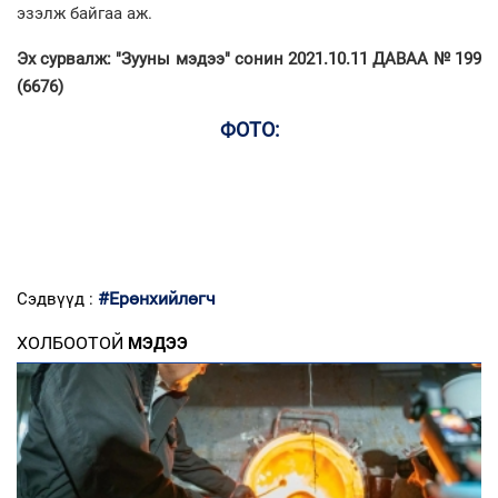
эзэлж байгаа аж.
Эх сурвалж: "Зууны мэдээ" сонин 2021.10.11 ДАВАА № 199
(6676)
ФОТО:
#Ерөнхийлөгч
Сэдвүүд :
ХОЛБООТОЙ
МЭДЭЭ