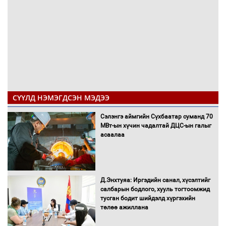
СҮҮЛД НЭМЭГДСЭН МЭДЭЭ
Сэлэнгэ аймгийн Сүхбаатар суманд 70
МВт-ын хүчин чадалтай ДЦС-ын галыг
асаалаа
Д.Энхтуяа: Иргэдийн санал, хүсэлтийг
салбарын бодлого, хууль тогтоомжид
тусган бодит шийдэлд хүргэхийн
төлөө ажиллана