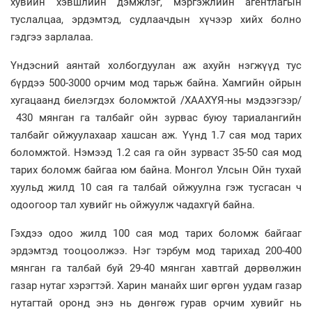
хувийн хэвшлийн дэмжлэг, мэргэжлийн агентлагын
туслалцаа, эрдэмтэд, судлаачдын хүчээр хийх болно
гэдгээ зарлалаа.
Үндэсний аянтай холбогдуулан аж ахуйн нэгжүүд тус
бүрдээ 500-3000 орчим мод тарьж байна. Хамгийн ойрын
хугацаанд биелэгдэх боломжтой /ХААХҮЯ-ны мэдээгээр/
430 мянган га талбайг ойн зурвас буюу тариалангийн
талбайг ойжуулахаар хашсан аж. Үүнд 1.7 сая мод тарих
боломжтой. Нэмээд 1.2 сая га ойн зурваст 35-50 сая мод
тарих боломж байгаа юм байна. Монгол Улсын Ойн тухай
хуульд жилд 10 сая га талбай ойжуулна гэж тусгасан ч
одоогоор тал хувийг нь ойжуулж чадахгүй байна.
Гэхдээ одоо жилд 100 сая мод тарих боломж байгааг
эрдэмтэд тооцоолжээ. Нэг тэрбум мод тарихад 200-400
мянган га талбай буй 29-40 мянган хавтгай дөрвөлжин
газар нутаг хэрэгтэй. Харин манайх шиг өргөн уудам газар
нутагтай оронд энэ нь дөнгөж гурав орчим хувийг нь