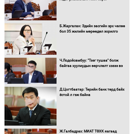
оролцлоо
Б.Жаргалан: Эдийн засгийн эрх чөлөө
С.Амарсайхан: Иргэдийг хохироосон
бол 35 жилийн мөрөөдөл зорилго
ААН-ийн нуугтмал хөрөнгийг
битүүмжлэнэ
Ч.Лодойсамбуу: "Тээг тушаа" болж
Н.Номтойбаяр: Аймгуудад тулгамдаж
байгаа хуулиудын өөрчлөлт хэзээ вэ
буй асуудлуудыг Засгийн газрын
хуралдаанд танилцуулж,
шийдвэрлүүлнэ
Д.Цогтбаатар: Төрийн банк төрд байх
ёстой л гэж байна
С.Бямбацогт Зүүн Азийн
эрэгтэйчүүдийн волейболын тэмцээнд
оролцож байгаа баг тамирчдад
амжилт хүслээ
Ж.Галбадрах: МИАТ ТӨХК яагаад