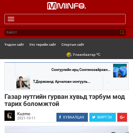
Toggle
navigation
Үндсэн сайт
Улс төрийн сайт
Спортын сайт
o
Улаанбаатар
C
Сонгуулийн ирц Сонгинохайрхан...
Т.Доржханд: Арчилсан сонгууль...
Газар нутгийн гурван хувьд тэрбум мод
тарих боломжтой
Kuzmo
ХУВААЛЦАХ
ЖИРГЭХ
2021-10-11