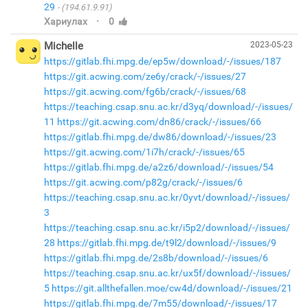
29
(194.61.9.91)
·
Хариулах
0
Michelle
2023-05-23
https://gitlab.fhi.mpg.de/ep5w/download/-/issues/187
https://git.acwing.com/ze6y/crack/-/issues/27
https://git.acwing.com/fg6b/crack/-/issues/68
https://teaching.csap.snu.ac.kr/d3yq/download/-/issues/
11
https://git.acwing.com/dn86/crack/-/issues/66
https://gitlab.fhi.mpg.de/dw86/download/-/issues/23
https://git.acwing.com/1i7h/crack/-/issues/65
https://gitlab.fhi.mpg.de/a2z6/download/-/issues/54
https://git.acwing.com/p82g/crack/-/issues/6
https://teaching.csap.snu.ac.kr/0yvt/download/-/issues/
3
https://teaching.csap.snu.ac.kr/i5p2/download/-/issues/
28
https://gitlab.fhi.mpg.de/t9l2/download/-/issues/9
https://gitlab.fhi.mpg.de/2s8b/download/-/issues/6
https://teaching.csap.snu.ac.kr/ux5f/download/-/issues/
5
https://git.allthefallen.moe/cw4d/download/-/issues/21
https://gitlab.fhi.mpg.de/7m55/download/-/issues/17