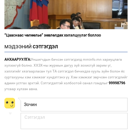
“Цааснаас чөлөөлье” зөвлөлдөх хэлэлцүүлэг боллоо
МЭДЭЭНИЙ
СЭТГЭГДЭЛ
АНХААРУУЛГА:
Уншигчдын бичсэн сэтгэгдэлд mminfo.mn хариуцлага
хүлээхгүй болно. ХХЗХ-ны журмын дагуу зүй зохисгүй зарим үг,
хэллэгийг хязгаарласан тул ТА сэтгэгдэл бичихдээ хууль зүйн болон ёс
суртахууны хэм хэмжээг хүндэтгэнэ үү. Хэм хэмжээг зөрчсөн сэтгэгдлийг
админ устгах эрхтэй. Сэтгэгдэлтэй холбоотой санал гомдлыг
99998796
утсаар хүлээн авна.