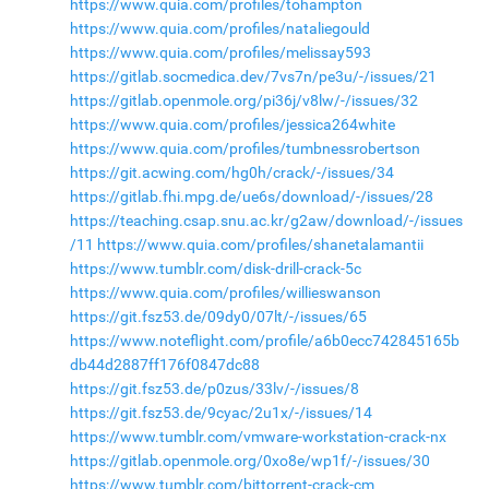
https://www.quia.com/profiles/tohampton
https://www.quia.com/profiles/nataliegould
https://www.quia.com/profiles/melissay593
https://gitlab.socmedica.dev/7vs7n/pe3u/-/issues/21
https://gitlab.openmole.org/pi36j/v8lw/-/issues/32
https://www.quia.com/profiles/jessica264white
https://www.quia.com/profiles/tumbnessrobertson
https://git.acwing.com/hg0h/crack/-/issues/34
https://gitlab.fhi.mpg.de/ue6s/download/-/issues/28
https://teaching.csap.snu.ac.kr/g2aw/download/-/issues
/11
https://www.quia.com/profiles/shanetalamantii
https://www.tumblr.com/disk-drill-crack-5c
https://www.quia.com/profiles/willieswanson
https://git.fsz53.de/09dy0/07lt/-/issues/65
https://www.noteflight.com/profile/a6b0ecc742845165b
db44d2887ff176f0847dc88
https://git.fsz53.de/p0zus/33lv/-/issues/8
https://git.fsz53.de/9cyac/2u1x/-/issues/14
https://www.tumblr.com/vmware-workstation-crack-nx
https://gitlab.openmole.org/0xo8e/wp1f/-/issues/30
https://www.tumblr.com/bittorrent-crack-cm