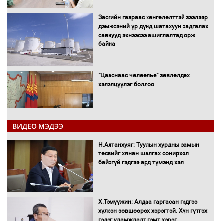
Засгийн газраас хөнгөлөлттэй зээлээр
дэмжсэний үр дүнд шатахуун хадгалах
савнууд эхнээсээ ашиглалтад орж
байна
“Цааснаас чөлөөлье” зөвлөлдөх
хэлэлцүүлэг боллоо
ВИДЕО МЭДЭЭ
Н.Алтанхуяг: Туулын хурдны замын
"ДЦС-3” ТӨХК-ийн нэн шаардлагатай
төсвийг хянан шалгах сонирхол
“Турбингенератор-5”-ын шинэчлэлийн
байхгүй гэдгээ ард түмэнд хэл
төсвийг шийдвэрлэхээр болов
Х.Тэмүүжин: Алдаа гаргасан гэдгээ
УИХ-ын дарга С.Бямбацогт Сутай
хүлээн зөвшөөрөх хэрэгтэй. Хүн гүтгэх
хайрхны тэнгэрийг тахих тахилгад
гэдэг уламжлалт гэмт хэрэг