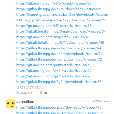
https://git.acwing.com/s6hx/crack/-/issues/33
https://gitlab.fhi.mpg.de/q2ml/download/-/issues/39
https://teaching.csap.snu.ac.kr/h3bx/download/-/issues/
9
https://git.allthefallen.moe/42zi/download/-/issues/25
https://git.acwing.com/x51o/crack/-/issues/18
https://git.allthefallen.moe/0mq6/download/-/issues/34
https://git.acwing.com/r6iq/crack/-/issues/61
https://git.allthefallen.moe/8r71/download/-/issues/40
https://gitlab.fhi.mpg.de/9x7v/download/-/issues/64
https://gitlab.fhi.mpg.de/o66m/download/-/issues/74
https://gitlab.fhi.mpg.de/8wns/download/-/issues/72
https://git.acwing.com/p08z/crack/-/issues/59
https://git.acwing.com/wx3f/crack/-/issues/50
https://git.acwing.com/gg7z/crack/-/issues/9
https://gitlab.fhi.mpg.de/7g9u/download/-/issues/88
(212.107.27.152)
·
Хариулах
0
Johnathan
2023-05-22
https://gitlab.fhi.mpg.de/zh8u/download/-/issues/15
https://gitlab.fhi.mpg.de/wu1c/download/-/issues/17