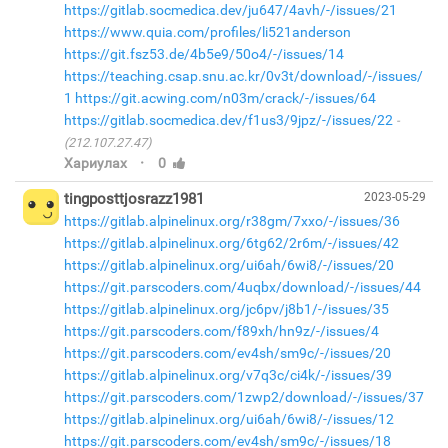
https://gitlab.socmedica.dev/ju647/4avh/-/issues/21
https://www.quia.com/profiles/li521anderson
https://git.fsz53.de/4b5e9/50o4/-/issues/14
https://teaching.csap.snu.ac.kr/0v3t/download/-/issues/
1
https://git.acwing.com/n03m/crack/-/issues/64
https://gitlab.socmedica.dev/f1us3/9jpz/-/issues/22
(212.107.27.47)
·
Хариулах
0
tingposttjosrazz1981
2023-05-29
https://gitlab.alpinelinux.org/r38gm/7xxo/-/issues/36
https://gitlab.alpinelinux.org/6tg62/2r6m/-/issues/42
https://gitlab.alpinelinux.org/ui6ah/6wi8/-/issues/20
https://git.parscoders.com/4uqbx/download/-/issues/44
https://gitlab.alpinelinux.org/jc6pv/j8b1/-/issues/35
https://git.parscoders.com/f89xh/hn9z/-/issues/4
https://git.parscoders.com/ev4sh/sm9c/-/issues/20
https://gitlab.alpinelinux.org/v7q3c/ci4k/-/issues/39
https://git.parscoders.com/1zwp2/download/-/issues/37
https://gitlab.alpinelinux.org/ui6ah/6wi8/-/issues/12
https://git.parscoders.com/ev4sh/sm9c/-/issues/18