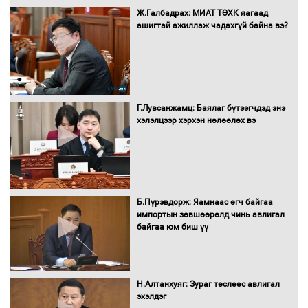
Автомашинд улсын дугаарын тэгш,
Ж.Галбадрах: МИАТ ТӨХК яагаад
сондгойгоор шатахуун олгоно
ашигтай ажиллаж чадахгүй байна вэ?
Бага орлоготой иргэдийн орлогод
татвар ногдуулахгүй байх эрх зүйн
Г.Лувсанжамц: Баялаг бүтээгчдэд энэ
орчныг бүрдүүллээ
хэлэлцээр хэрхэн нөлөөлөх вэ
Хөшөө бүтсэн түүхийг өгүүлэх 7
Б.Пүрэвдорж: Яамнаас өгч байгаа
баримт
импортын зөвшөөрөлд чинь авлигал
байгаа юм биш үү
Хөвсгөл нуурын лусыг тахих төрийн
тахилгын ёслол боллоо
Н.Алтанхуяг: Зураг төслөөс авлигал
эхэлдэг