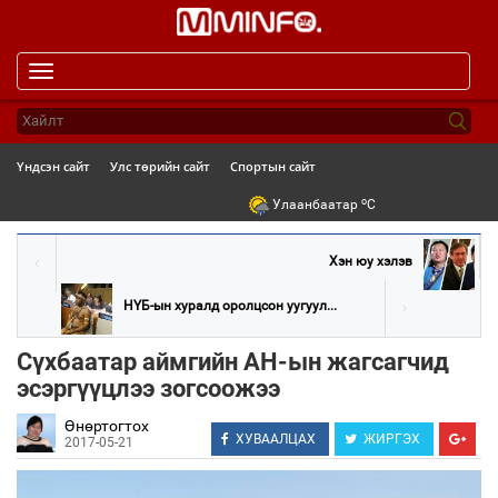
Toggle
navigation
Үндсэн сайт
Улс төрийн сайт
Спортын сайт
o
Улаанбаатар
C
Хэн юу хэлэв
НҮБ-ын хуралд оролцсон уугуул...
Сүхбаатар аймгийн АН-ын жагсагчид
эсэргүүцлээ зогсоожээ
Өнөртогтох
ХУВААЛЦАХ
ЖИРГЭХ
2017-05-21