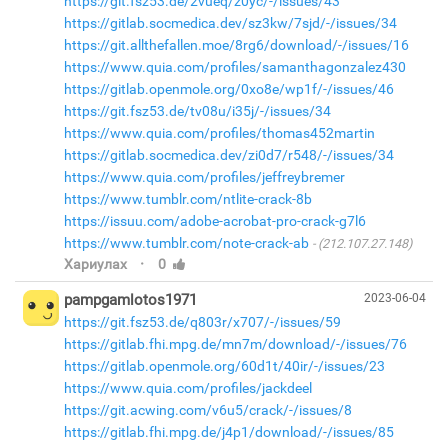
https://git.fsz53.de/2vueq/z0yc/-/issues/43
https://gitlab.socmedica.dev/sz3kw/7sjd/-/issues/34
https://git.allthefallen.moe/8rg6/download/-/issues/16
https://www.quia.com/profiles/samanthagonzalez430
https://gitlab.openmole.org/0xo8e/wp1f/-/issues/46
https://git.fsz53.de/tv08u/i35j/-/issues/34
https://www.quia.com/profiles/thomas452martin
https://gitlab.socmedica.dev/zi0d7/r548/-/issues/34
https://www.quia.com/profiles/jeffreybremer
https://www.tumblr.com/ntlite-crack-8b
https://issuu.com/adobe-acrobat-pro-crack-g7l6
https://www.tumblr.com/note-crack-ab
(212.107.27.148)
·
Хариулах
0
pampgamlotos1971
2023-06-04
https://git.fsz53.de/q803r/x707/-/issues/59
https://gitlab.fhi.mpg.de/mn7m/download/-/issues/76
https://gitlab.openmole.org/60d1t/40ir/-/issues/23
https://www.quia.com/profiles/jackdeel
https://git.acwing.com/v6u5/crack/-/issues/8
https://gitlab.fhi.mpg.de/j4p1/download/-/issues/85