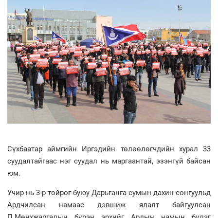
Сүхбаатар аймгийн Иргэдийн төлөөлөгчдийн хурал 33
суудалтайгаас нэг суудал нь маргаантай, эзэнгүй байсан
юм.
Учир нь 3-р тойрог буюу Дарьганга сумын дахин сонгуульд
Ардчилсан намаас дэвшиж ялалт байгуулсан
П.Мөнхжаргалын бүрэн эрхийг Ардын намын бүлэг