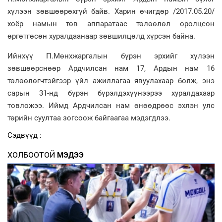
хүлээн зөвшөөрөхгүй байв. Харин өчигдөр /2017.05.20/
хоёр намын төв аппаратаас төлөөлөл оролцсон
өргөтгөсөн хуралдаанаар зөвшилцөлд хүрсэн байна.
Ийнхүү П.Мөнхжаргалын бүрэн эрхийг хүлээн
зөвшөөрснөөр Ардчилсан нам 17, Ардын нам 16
төлөөлөгчтэйгээр үйл ажиллагаа явуулахаар болж, энэ
сарын 31-нд бүрэн бүрэлдэхүүнээрээ хуралдахаар
товложээ. Иймд Ардчилсан нам өнөөдрөөс эхлэн улс
төрийн суултаа зогсоож байгаагаа мэдэгдлээ.
Сэдвүүд :
ХОЛБООТОЙ
МЭДЭЭ