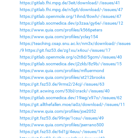
https://gitlab.fhi.mpg.de/3eit/download/-/issues/41
https://gitlab.fhi.mpg.de/n5g6/download/-/issues/47
https://gitlab.openmole.org/1ihnd/8owh/-/issues/47
https://gitlab.socmedica.dev/p3zaa/gy6e/-/issues/12
https://www.quia.com/profiles/k566peters
https://www.quia.com/profiles/yclay154
https://teaching.csap.snu.ac.kr/nm3x/download/-/issues
/9
https://git.fsz53.de/zg1xu/x4ou/-/issues/17
https://gitlab.openmole.org/o2t8d/5gcm/-/issues/40
https://gitlab.socmedica.dev/j2zkb/8z9b/-/issues/15
https://www.quia.com/profiles/mfluermond
https://www.quia.com/profiles/st212brooks
https://git.fsz53.de/9rms2/24cj/-/issues/63
https://git.acwing.com/53bl/crack/-/issues/40
https://gitlab.socmedica.dev/19ieg/x97o/-/issues/62
https://git.allthefallen.moe/ia0z/download/-/issues/11
https://www.quia.com/profiles/joe2052
https://git.fsz53.de/99nje/1csu/-/issues/49
https://www.quia.com/profiles/jserrano500
https://git.fsz53.de/6d1jj/4euu/-/issues/14