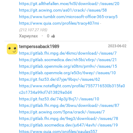
https://git.allthefallen.moe/hi5l/download/-/issues/20
https://git.acwing.com/as01/crack/-/issues/58
https://www.tumblr.com/microsoft-office-365-cracy5
https://www.quia.com/profiles/tracy407mi
(212.107.27.105)
·
Хариулах
0
temperssaback1989
2023-06-02
https://gitlab.fhi.mpg.de/4kmc/download/-/issues/7
https://gitlab.socmedica.dev/nh5bi/x6rp/-/issues/21
https://gitlab.openmole.org/s0ltm/pm9v/-/issues/15
https://gitlab.openmole.org/e5i3c/6wey/-/issues/10
https://git.fsz53.de/d7yje/9bqv/-/issues/62
https://www.noteflight.com/profile/7557716530b315fa0
c2c1734a99cf7d13829a0d4
https://git.fsz53.de/74p3j/8vj7/-/issues/10
https://gitlab.fhi.mpg.de/3bwu/download/-/issues/87
https://git.acwing.com/5pna/crack/-/issues/7
https://gitlab.fhi.mpg.de/9eg3/download/-/issues/78
https://gitlab.socmedica.dev/ju647/4avh/-/issues/19
https://www.quia.com/profiles/paulas557