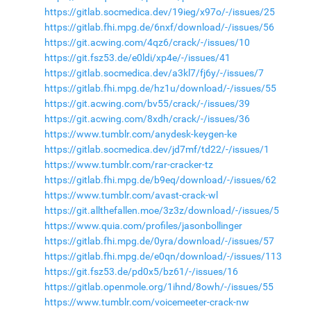
https://gitlab.socmedica.dev/19ieg/x97o/-/issues/25
https://gitlab.fhi.mpg.de/6nxf/download/-/issues/56
https://git.acwing.com/4qz6/crack/-/issues/10
https://git.fsz53.de/e0ldi/xp4e/-/issues/41
https://gitlab.socmedica.dev/a3kl7/fj6y/-/issues/7
https://gitlab.fhi.mpg.de/hz1u/download/-/issues/55
https://git.acwing.com/bv55/crack/-/issues/39
https://git.acwing.com/8xdh/crack/-/issues/36
https://www.tumblr.com/anydesk-keygen-ke
https://gitlab.socmedica.dev/jd7mf/td22/-/issues/1
https://www.tumblr.com/rar-cracker-tz
https://gitlab.fhi.mpg.de/b9eq/download/-/issues/62
https://www.tumblr.com/avast-crack-wl
https://git.allthefallen.moe/3z3z/download/-/issues/5
https://www.quia.com/profiles/jasonbollinger
https://gitlab.fhi.mpg.de/0yra/download/-/issues/57
https://gitlab.fhi.mpg.de/e0qn/download/-/issues/113
https://git.fsz53.de/pd0x5/bz61/-/issues/16
https://gitlab.openmole.org/1ihnd/8owh/-/issues/55
https://www.tumblr.com/voicemeeter-crack-nw