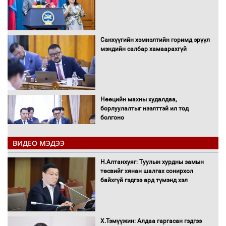
Санхүүгийн хэмнэлтийн горимд эрүүл
мэндийн салбар хамаарахгүй
Нөөцийн махны худалдаа,
борлуулалтыг нээлттэй ил тод
болгоно
ВИДЕО МЭДЭЭ
Монгол Улс “COP17”-д “Тал хээрийн
Н.Алтанхуяг: Туулын хурдны замын
төлөвлөгөө”-гөө танилцуулна
төсвийг хянан шалгах сонирхол
байхгүй гэдгээ ард түмэнд хэл
16 төрлийн эмийг нэг эх үүсвэрээс
Х.Тэмүүжин: Алдаа гаргасан гэдгээ