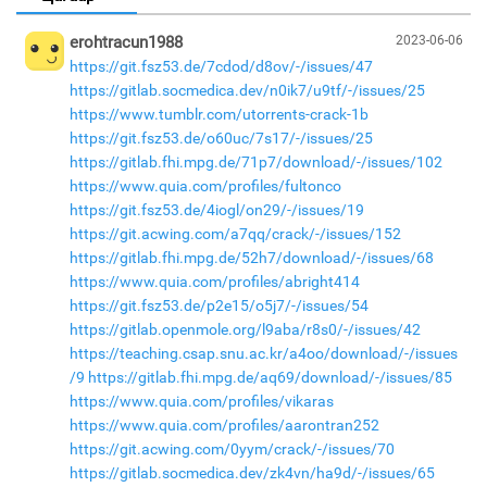
erohtracun1988
2023-06-06
https://git.fsz53.de/7cdod/d8ov/-/issues/47
https://gitlab.socmedica.dev/n0ik7/u9tf/-/issues/25
https://www.tumblr.com/utorrents-crack-1b
https://git.fsz53.de/o60uc/7s17/-/issues/25
https://gitlab.fhi.mpg.de/71p7/download/-/issues/102
https://www.quia.com/profiles/fultonco
https://git.fsz53.de/4iogl/on29/-/issues/19
https://git.acwing.com/a7qq/crack/-/issues/152
https://gitlab.fhi.mpg.de/52h7/download/-/issues/68
https://www.quia.com/profiles/abright414
https://git.fsz53.de/p2e15/o5j7/-/issues/54
https://gitlab.openmole.org/l9aba/r8s0/-/issues/42
https://teaching.csap.snu.ac.kr/a4oo/download/-/issues
/9
https://gitlab.fhi.mpg.de/aq69/download/-/issues/85
https://www.quia.com/profiles/vikaras
https://www.quia.com/profiles/aarontran252
https://git.acwing.com/0yym/crack/-/issues/70
https://gitlab.socmedica.dev/zk4vn/ha9d/-/issues/65