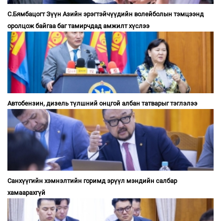
С.Бямбацогт Зүүн Азийн эрэгтэйчүүдийн волейболын тэмцээнд
оролцож байгаа баг тамирчдад амжилт хүслээ
Автобензин, дизель түлшний онцгой албан татварыг тэглэлээ
Санхүүгийн хэмнэлтийн горимд эрүүл мэндийн салбар
хамаарахгүй