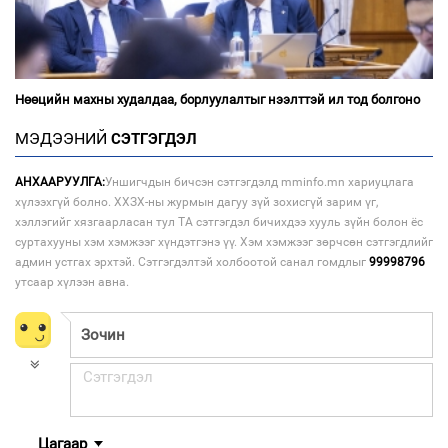
Нөөцийн махны худалдаа, борлуулалтыг нээлттэй ил тод болгоно
МЭДЭЭНИЙ
СЭТГЭГДЭЛ
АНХААРУУЛГА:
Уншигчдын бичсэн сэтгэгдэлд mminfo.mn хариуцлага
хүлээхгүй болно. ХХЗХ-ны журмын дагуу зүй зохисгүй зарим үг,
хэллэгийг хязгаарласан тул ТА сэтгэгдэл бичихдээ хууль зүйн болон ёс
суртахууны хэм хэмжээг хүндэтгэнэ үү. Хэм хэмжээг зөрчсөн сэтгэгдлийг
админ устгах эрхтэй. Сэтгэгдэлтэй холбоотой санал гомдлыг
99998796
утсаар хүлээн авна.
Цагаар