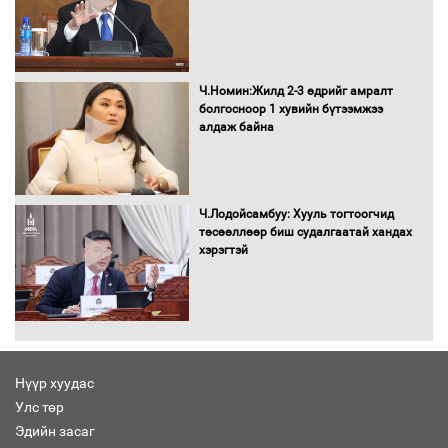
“Хар жагсаалт”-ын асуудлыг цэгцлэх
чиглэлээр Монголбанкны удирдлагад
Ч.Номин:Жилд 2-3 өдрийг амралт
30 хоногийн хугацаатай үүрэг өглөө
болгосноор 1 хувийн бүтээмжээ
алдаж байна
Ерөнхий сайд Н.Учрал олимпиадын
хүрээнд гарсан зардлыг шийдвэрлэж
Ч.Лодойсамбуу: Хууль тогтоогчид
өгөхөөр болов
төсөөллөөр биш судалгаатай хандах
хэрэгтэй
Энэ намар 1-6 дугаар ангийн
хүүхдүүдэд сургуулийн автобус
үйлчилнэ
Нүүр хуудас
Аймгуудад баригдаж буй ДЦС-ын
Улс төр
төслийг үргэлжүүлэх чиглэл өглөө
Эдийн засаг