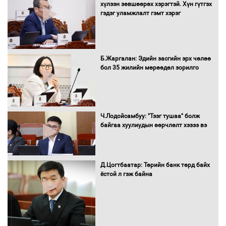
худалдан авах журмыг баталлаа
хүлээн зөвшөөрөх хэрэгтэй. Хүн гүтгэх
гэдэг уламжлалт гэмт хэрэг
Бүх шатанд хэмнэлтийн горимд
Б.Жаргалан: Эдийн засгийн эрх чөлөө
шилжиж, найр наадам, зөвлөгөөн,
бол 35 жилийн мөрөөдөл зорилго
гадаад томилолтыг хориглолоо
Сайд нар төсвөө хэрхэн зарцуулах вэ?
Ч.Лодойсамбуу: "Тээг тушаа" болж
байгаа хуулиудын өөрчлөлт хэзээ вэ
Д.Цогтбаатар: Төрийн банк төрд байх
Засгийн газрын ээлжит хуралдаан
ёстой л гэж байна
болж байна