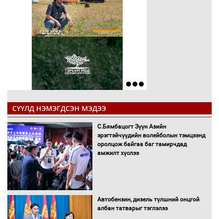
СҮҮЛД НЭМЭГДСЭН МЭДЭЭ
С.Бямбацогт Зүүн Азийн
эрэгтэйчүүдийн волейболын тэмцээнд
оролцож байгаа баг тамирчдад
амжилт хүслээ
Автобензин, дизель түлшний онцгой
албан татварыг тэглэлээ