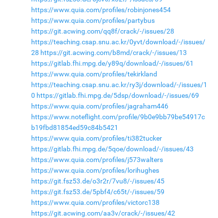
https://www.quia.com/profiles/robinjones454
https://www.quia.com/profiles/partybus
https://git.acwing.com/qq8f/crack/-/issues/28
https://teaching.csap.snu.ac.kr/0yvt/download/-/issues/
28
https://git.acwing.com/b8md/crack/-/issues/13
https://gitlab.fhi.mpg.de/y89q/download/-/issues/61
https://www.quia.com/profiles/tekirkland
https://teaching.csap.snu.ac.kr/ry3j/download/-/issues/1
0
https://gitlab.fhi.mpg.de/5dsp/download/-/issues/69
https://www.quia.com/profiles/jagraham446
https://www.noteflight.com/profile/9b0e9bb79be54917c
b19fbd81854ed59c84b5421
https://www.quia.com/profiles/ti382tucker
https://gitlab.fhi.mpg.de/5qoe/download/-/issues/43
https://www.quia.com/profiles/j573walters
https://www.quia.com/profiles/lorihughes
https://git.fsz53.de/o3r2r/7vu8/-/issues/45
https://git.fsz53.de/5pbf4/c65t/-/issues/59
https://www.quia.com/profiles/victorc138
https://git.acwing.com/aa3v/crack/-/issues/42