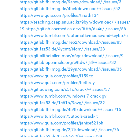
https://gitlab.fhi.mpg.de/9smw/download/-/issues/3
https://gitlab.fhi.mpg.de/4bel/download/-/issues/52
https://www.quia.com/profiles/tinath134
https://teaching.csap.snu.ac.kr/9byn/download/-/issues/
19
https://gitlab.socmedica.dev/9ttfh/dk4u/-/issues/56
https://www.tumblr.com/automatic-mouse-and-keybo7c
https://gitlab.fhi.mpg.de/1eo2/download/-/issues/83
https://git.fsz53.de/4ycmt/i4qm/-/issues/23
https://git.allthefallen.moe/n6qa/download/-/issues/9
https://gitlab.openmole.org/e9tdw/ij8l/-/issues/32
https://gitlab.fhi.mpg.de/29yn/download/-/issues/35
https://www.quia.com/profiles/l159ito
https://www.quia.com/profiles/bethray
https://git.acwing.com/x51o/crack/-/issues/37
https://www.tumblr.com/windows-7-crack-gv
https://git.fsz53.de/1c61b/9ovg/-/issues/32
https://gitlab.fhi.mpg.de/4b9t/download/-/issues/15
https://www.tumblr.com/3utools-crack-lt
https://www.quia.com/profiles/janice521ph
https://gitlab.fhi.mpg.de/2j7l/download/-/issues/76
https://git.fsz53.de/0jcv6/x32f/-/issues/39