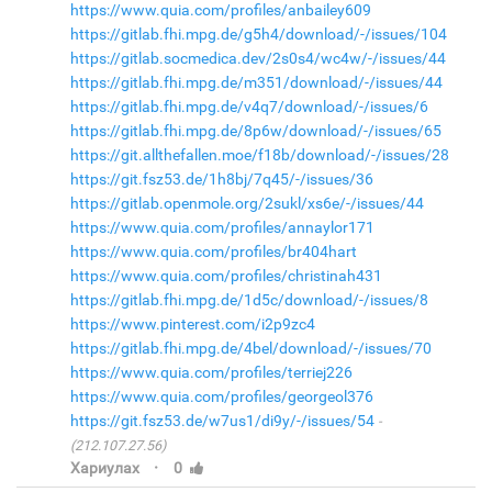
https://www.quia.com/profiles/anbailey609
https://gitlab.fhi.mpg.de/g5h4/download/-/issues/104
https://gitlab.socmedica.dev/2s0s4/wc4w/-/issues/44
https://gitlab.fhi.mpg.de/m351/download/-/issues/44
https://gitlab.fhi.mpg.de/v4q7/download/-/issues/6
https://gitlab.fhi.mpg.de/8p6w/download/-/issues/65
https://git.allthefallen.moe/f18b/download/-/issues/28
https://git.fsz53.de/1h8bj/7q45/-/issues/36
https://gitlab.openmole.org/2sukl/xs6e/-/issues/44
https://www.quia.com/profiles/annaylor171
https://www.quia.com/profiles/br404hart
https://www.quia.com/profiles/christinah431
https://gitlab.fhi.mpg.de/1d5c/download/-/issues/8
https://www.pinterest.com/i2p9zc4
https://gitlab.fhi.mpg.de/4bel/download/-/issues/70
https://www.quia.com/profiles/terriej226
https://www.quia.com/profiles/georgeol376
https://git.fsz53.de/w7us1/di9y/-/issues/54
(212.107.27.56)
·
Хариулах
0