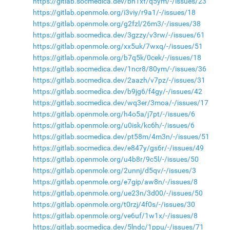
https://gitlab.socmedica.dev/bh1xf/q5ym/-/issues/23
https://gitlab.openmole.org/i3viy/r9a1/-/issues/18
https://gitlab.openmole.org/g2fzl/26m3/-/issues/38
https://gitlab.socmedica.dev/3gzzy/v3rw/-/issues/61
https://gitlab.openmole.org/xx5uk/7wxq/-/issues/51
https://gitlab.openmole.org/b7q5k/0cek/-/issues/18
https://gitlab.socmedica.dev/1ncr8/80ym/-/issues/36
https://gitlab.socmedica.dev/2aazh/v7pz/-/issues/31
https://gitlab.socmedica.dev/b9jg6/f4gy/-/issues/42
https://gitlab.socmedica.dev/wq3er/3moa/-/issues/17
https://gitlab.openmole.org/h4o5a/j7pt/-/issues/6
https://gitlab.openmole.org/u0isk/kc6h/-/issues/6
https://gitlab.socmedica.dev/pt58m/4m3n/-/issues/51
https://gitlab.socmedica.dev/e847y/gs6r/-/issues/49
https://gitlab.openmole.org/u4b8r/9c5l/-/issues/50
https://gitlab.openmole.org/2unnj/d5qv/-/issues/3
https://gitlab.openmole.org/e7gip/aw8n/-/issues/8
https://gitlab.openmole.org/ue23n/3d00/-/issues/50
https://gitlab.openmole.org/t0rzj/4f0s/-/issues/30
https://gitlab.openmole.org/ve6uf/1w1x/-/issues/8
https://gitlab.socmedica.dev/5lndc/1ppu/-/issues/71