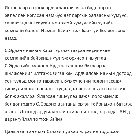
Ингэснээр дотоод ардчилалтай, үзэл бодлоороо
эвлэлдэн нэгдсэн нам бус нэг даргын халаасны хүмүүс,
халаасандаа ахиухан мөнгөтэй хүмүүсийн хувийн
компани болов. Намын байр ч гэж байхгүй болсон, энэ
намд.
С.Эрдэнэ намын Хэрэг эрхлэх газраа өөрийнхөө
компанийн байранд нүүлгэж орхисон нь угтаа
С.Эрдэнийн мэдэлд Ардчилсан нам бүхлээрээ
шилжсэнийг илтгэж байгаа юм. Ардчилсан намын дотоод
сонгуульд мөнгө тараасан, бүр хүнсний талон тарааж
гишүүдийнхээ саналыг худалдаж авсан нь эхнээсээ ил
болж эхэллээ. Ядарсан гишүүдээ яаж ч доромжилж
болдог гэдгээ С.Эрдэнэ вантаны эргэн тойрныхон баталж
өглөө. Дотоод ардчилалтай хэмээн ил тод зарладаг АН-д
дарангуйлал тогтож байна.
Цаашдаа ч энэ мэт булхай луйвар илрэх нь тодорхой.