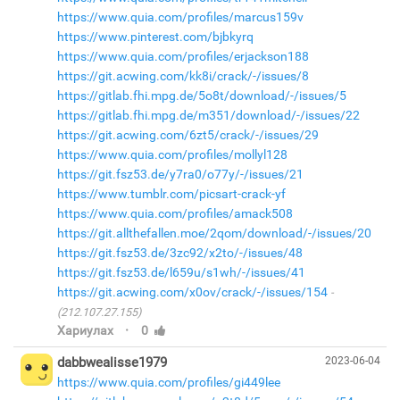
https://www.quia.com/profiles/marcus159v
https://www.pinterest.com/bjbkyrq
https://www.quia.com/profiles/erjackson188
https://git.acwing.com/kk8i/crack/-/issues/8
https://gitlab.fhi.mpg.de/5o8t/download/-/issues/5
https://gitlab.fhi.mpg.de/m351/download/-/issues/22
https://git.acwing.com/6zt5/crack/-/issues/29
https://www.quia.com/profiles/mollyl128
https://git.fsz53.de/y7ra0/o77y/-/issues/21
https://www.tumblr.com/picsart-crack-yf
https://www.quia.com/profiles/amack508
https://git.allthefallen.moe/2qom/download/-/issues/20
https://git.fsz53.de/3zc92/x2to/-/issues/48
https://git.fsz53.de/l659u/s1wh/-/issues/41
https://git.acwing.com/x0ov/crack/-/issues/154
(212.107.27.155)
·
Хариулах
0
dabbwealisse1979
2023-06-04
https://www.quia.com/profiles/gi449lee