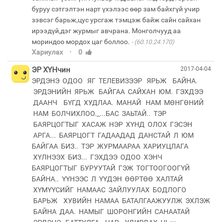
буруу сэтгэлтэн нарт үхэлээс өөр зам байхгүй учир
зэвсэг барьж,цус урсгаж тэмцэж байж сайн сайхан
ирээдүй,дэг журмыг авчрана. Монголчууд аа
мориндоо мордох цаг боллоо.
(60.10.24.170)
·
Хариулах
0
ЭР ХҮНчин
2017-04-04
ЭРДЭНЭ ОДОО ЯГ ТЕЛЕВИЗЭЭР ЯРЬЖ БАЙНА.
ЭРДЭНИЙН ЯРЬЖ БАЙГАА САЙХАН ЮМ. ГЭХДЭЭ
ДААНЧ БҮГД ХУДЛАА. МАНАЙ НАМ МӨНГӨНИЙ
НАМ БОЛЧИХЛОО._...БАС ЗАЬТАЙ.. ТЭР
БАЯРЦОГТЫГ ХАСАЖ НЭР ХҮНД ОЛОХ ГЭСЭН
АРГА... БАЯРЦОГТ ГАДААДАД ДАНСТАЙ Л ЮМ
БАЙГАА БИЗ.. ТЭР ЖУРМААРАА ХАРИУЦЛАГА
ХҮЛНЭЭХ БИЗ... ГЭХДЭЭ ОДОО ХЭНЧ
БАЯРЦОГТЫГ БУРУУТАЙ ГЭЖ ТОГТООГООГҮЙ
БАЙНА.. ҮҮНЭЭС Л ҮҮДЭН ӨӨРТӨӨ ХАЛТАЙ
ХҮМҮҮСИЙГ НАМААС ЗАЙЛУУЛАХ БОДЛОГО
БАРЬЖ ХУВИЙН НАМАА БАТАЛГААЖУУЛЖ ЭХЛЭЖ
БАЙНА ДАА. НАМЫГ ШОРОНГИЙН САНААТАЙ