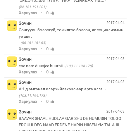
ЭРДЭНЭ,,,БАТТУЛГА НАР УДИРДАХ НЬ::::
(66.181.191.201)
·
Хариулах
0
Зочин
2017-04-04
Сонгууль болоогүй, томилгоо болсон, яг социализмын
(66.181.181.63)
·
Хариулах
0
Зочин
2017-04-03
ene nam duusjee huurhii
(103.11.194.178)
·
Хариулах
0
Зочин
2017-04-03
АН-д эмгэнэл илэрхийлэхээс өөр арга алга
(103.11.194.178)
·
Хариулах
0
Зочин
2017-04-03
BAAVAR SHAAL HUDLAA GAR SHU DE HUMUSIN TOLGOI
ERGUULDEG NAAD ERDENE HARIN HIISEN YM TAI AJIL