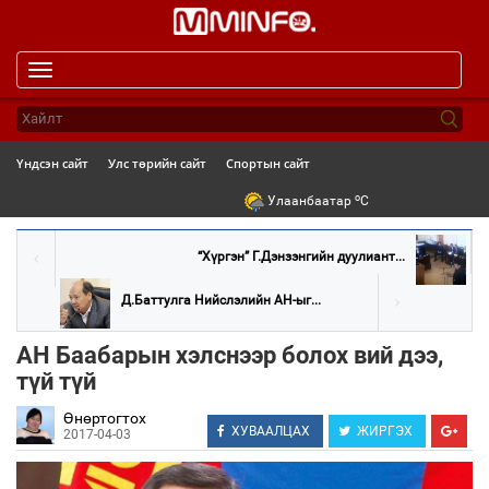
Toggle
navigation
Үндсэн сайт
Улс төрийн сайт
Спортын сайт
o
Улаанбаатар
C
“Хүргэн” Г.Дэнзэнгийн дуулиант...
Д.Баттулга Нийслэлийн АН-ыг...
АН Баабарын хэлснээр болох вий дээ,
түй түй
Өнөртогтох
ХУВААЛЦАХ
ЖИРГЭХ
2017-04-03