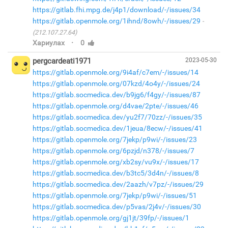
https://gitlab.fhi.mpg.de/j4p1/download/-/issues/34
https://gitlab.openmole.org/1ihnd/8owh/-/issues/29
(212.107.27.64)
·
Хариулах
0
pergcardeati1971
2023-05-30
https://gitlab.openmole.org/9i4af/c7em/-/issues/14
https://gitlab.openmole.org/07kzd/4o4y/-/issues/24
https://gitlab.socmedica.dev/b9jg6/f4gy/-/issues/87
https://gitlab.openmole.org/d4vae/2pte/-/issues/46
https://gitlab.socmedica.dev/yu2f7/70zz/-/issues/35
https://gitlab.socmedica.dev/1jeua/8ecw/-/issues/41
https://gitlab.openmole.org/7jekp/p9wi/-/issues/23
https://gitlab.openmole.org/6pzjd/n378/-/issues/7
https://gitlab.openmole.org/xb2sy/vu9x/-/issues/17
https://gitlab.socmedica.dev/b3tc5/3d4n/-/issues/8
https://gitlab.socmedica.dev/2aazh/v7pz/-/issues/29
https://gitlab.openmole.org/7jekp/p9wi/-/issues/51
https://gitlab.socmedica.dev/p5vas/2j4v/-/issues/30
https://gitlab.openmole.org/gj1jt/39fp/-/issues/1