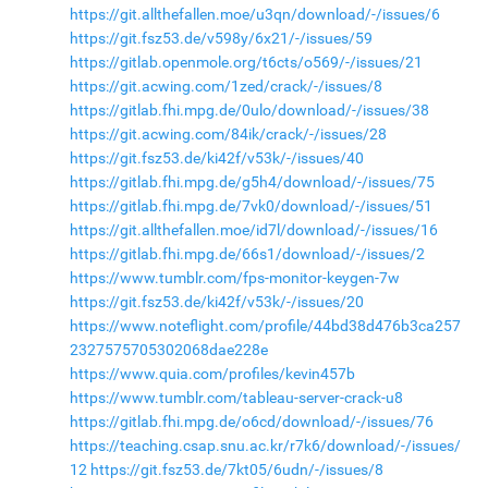
https://git.allthefallen.moe/u3qn/download/-/issues/6
https://git.fsz53.de/v598y/6x21/-/issues/59
https://gitlab.openmole.org/t6cts/o569/-/issues/21
https://git.acwing.com/1zed/crack/-/issues/8
https://gitlab.fhi.mpg.de/0ulo/download/-/issues/38
https://git.acwing.com/84ik/crack/-/issues/28
https://git.fsz53.de/ki42f/v53k/-/issues/40
https://gitlab.fhi.mpg.de/g5h4/download/-/issues/75
https://gitlab.fhi.mpg.de/7vk0/download/-/issues/51
https://git.allthefallen.moe/id7l/download/-/issues/16
https://gitlab.fhi.mpg.de/66s1/download/-/issues/2
https://www.tumblr.com/fps-monitor-keygen-7w
https://git.fsz53.de/ki42f/v53k/-/issues/20
https://www.noteflight.com/profile/44bd38d476b3ca257
2327575705302068dae228e
https://www.quia.com/profiles/kevin457b
https://www.tumblr.com/tableau-server-crack-u8
https://gitlab.fhi.mpg.de/o6cd/download/-/issues/76
https://teaching.csap.snu.ac.kr/r7k6/download/-/issues/
12
https://git.fsz53.de/7kt05/6udn/-/issues/8