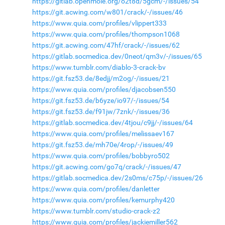
https://gitlab.openmole.org/o2t8d/5gcm/-/issues/54
https://git.acwing.com/w801/crack/-/issues/46
https://www.quia.com/profiles/vlippert333
https://www.quia.com/profiles/thompson1068
https://git.acwing.com/47hf/crack/-/issues/62
https://gitlab.socmedica.dev/0neot/qm3v/-/issues/65
https://www.tumblr.com/diablo-3-crack-bv
https://git.fsz53.de/8edjj/m2og/-/issues/21
https://www.quia.com/profiles/djacobsen550
https://git.fsz53.de/b6yze/io97/-/issues/54
https://git.fsz53.de/f91jw/7znk/-/issues/36
https://gitlab.socmedica.dev/4tjou/c9jj/-/issues/64
https://www.quia.com/profiles/melissaev167
https://git.fsz53.de/mh70e/4rop/-/issues/49
https://www.quia.com/profiles/bobbyro502
https://git.acwing.com/go7q/crack/-/issues/47
https://gitlab.socmedica.dev/2s0ms/c75p/-/issues/26
https://www.quia.com/profiles/danletter
https://www.quia.com/profiles/kemurphy420
https://www.tumblr.com/studio-crack-z2
https://www.quia.com/profiles/jackiemiller562