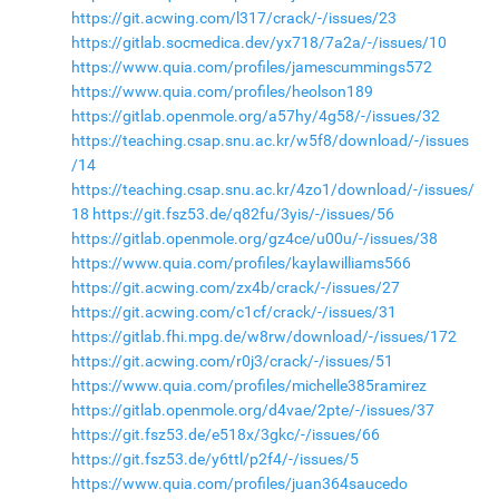
https://git.acwing.com/l317/crack/-/issues/23
https://gitlab.socmedica.dev/yx718/7a2a/-/issues/10
https://www.quia.com/profiles/jamescummings572
https://www.quia.com/profiles/heolson189
https://gitlab.openmole.org/a57hy/4g58/-/issues/32
https://teaching.csap.snu.ac.kr/w5f8/download/-/issues
/14
https://teaching.csap.snu.ac.kr/4zo1/download/-/issues/
18
https://git.fsz53.de/q82fu/3yis/-/issues/56
https://gitlab.openmole.org/gz4ce/u00u/-/issues/38
https://www.quia.com/profiles/kaylawilliams566
https://git.acwing.com/zx4b/crack/-/issues/27
https://git.acwing.com/c1cf/crack/-/issues/31
https://gitlab.fhi.mpg.de/w8rw/download/-/issues/172
https://git.acwing.com/r0j3/crack/-/issues/51
https://www.quia.com/profiles/michelle385ramirez
https://gitlab.openmole.org/d4vae/2pte/-/issues/37
https://git.fsz53.de/e518x/3gkc/-/issues/66
https://git.fsz53.de/y6ttl/p2f4/-/issues/5
https://www.quia.com/profiles/juan364saucedo