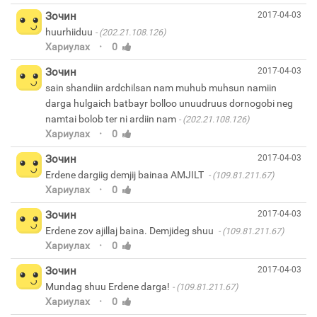
Зочин
2017-04-03
huurhiiduu
(202.21.108.126)
·
Хариулах
0
Зочин
2017-04-03
sain shandiin ardchilsan nam muhub muhsun namiin
darga hulgaich batbayr bolloo unuudruus dornogobi neg
namtai bolob ter ni ardiin nam
(202.21.108.126)
·
Хариулах
0
Зочин
2017-04-03
Erdene dargiig demjij bainaa AMJILT
(109.81.211.67)
·
Хариулах
0
Зочин
2017-04-03
Erdene zov ajillaj baina. Demjideg shuu
(109.81.211.67)
·
Хариулах
0
Зочин
2017-04-03
Mundag shuu Erdene darga!
(109.81.211.67)
·
Хариулах
0