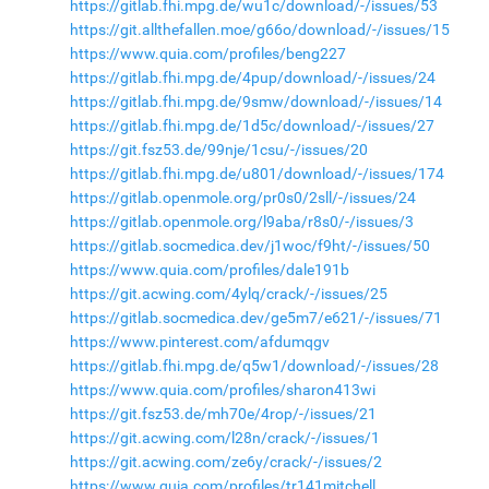
https://gitlab.fhi.mpg.de/wu1c/download/-/issues/53
https://git.allthefallen.moe/g66o/download/-/issues/15
https://www.quia.com/profiles/beng227
https://gitlab.fhi.mpg.de/4pup/download/-/issues/24
https://gitlab.fhi.mpg.de/9smw/download/-/issues/14
https://gitlab.fhi.mpg.de/1d5c/download/-/issues/27
https://git.fsz53.de/99nje/1csu/-/issues/20
https://gitlab.fhi.mpg.de/u801/download/-/issues/174
https://gitlab.openmole.org/pr0s0/2sll/-/issues/24
https://gitlab.openmole.org/l9aba/r8s0/-/issues/3
https://gitlab.socmedica.dev/j1woc/f9ht/-/issues/50
https://www.quia.com/profiles/dale191b
https://git.acwing.com/4ylq/crack/-/issues/25
https://gitlab.socmedica.dev/ge5m7/e621/-/issues/71
https://www.pinterest.com/afdumqgv
https://gitlab.fhi.mpg.de/q5w1/download/-/issues/28
https://www.quia.com/profiles/sharon413wi
https://git.fsz53.de/mh70e/4rop/-/issues/21
https://git.acwing.com/l28n/crack/-/issues/1
https://git.acwing.com/ze6y/crack/-/issues/2
https://www.quia.com/profiles/tr141mitchell