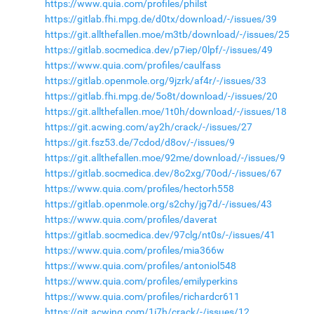
https://www.quia.com/profiles/philst
https://gitlab.fhi.mpg.de/d0tx/download/-/issues/39
https://git.allthefallen.moe/m3tb/download/-/issues/25
https://gitlab.socmedica.dev/p7iep/0lpf/-/issues/49
https://www.quia.com/profiles/caulfass
https://gitlab.openmole.org/9jzrk/af4r/-/issues/33
https://gitlab.fhi.mpg.de/5o8t/download/-/issues/20
https://git.allthefallen.moe/1t0h/download/-/issues/18
https://git.acwing.com/ay2h/crack/-/issues/27
https://git.fsz53.de/7cdod/d8ov/-/issues/9
https://git.allthefallen.moe/92me/download/-/issues/9
https://gitlab.socmedica.dev/8o2xg/70od/-/issues/67
https://www.quia.com/profiles/hectorh558
https://gitlab.openmole.org/s2chy/jg7d/-/issues/43
https://www.quia.com/profiles/daverat
https://gitlab.socmedica.dev/97clg/nt0s/-/issues/41
https://www.quia.com/profiles/mia366w
https://www.quia.com/profiles/antoniol548
https://www.quia.com/profiles/emilyperkins
https://www.quia.com/profiles/richardcr611
https://git.acwing.com/1i7h/crack/-/issues/12