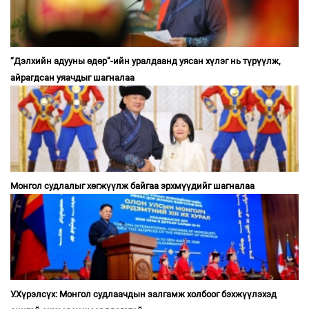
“Дэлхийн адууны өдөр”-ийн уралдаанд уясан хүлэг нь түрүүлж,
айрагдсан уяачдыг шагналаа
Монгол судлалыг хөгжүүлж байгаа эрхмүүдийг шагналаа
У.Хүрэлсүх: Монгол судлаачдын залгамж холбоог бэхжүүлэхэд