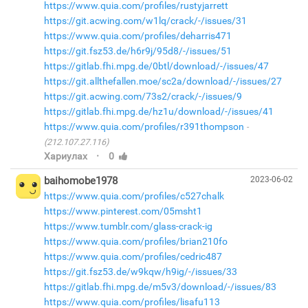
https://www.quia.com/profiles/rustyjarrett
https://git.acwing.com/w1lq/crack/-/issues/31
https://www.quia.com/profiles/deharris471
https://git.fsz53.de/h6r9j/95d8/-/issues/51
https://gitlab.fhi.mpg.de/0btl/download/-/issues/47
https://git.allthefallen.moe/sc2a/download/-/issues/27
https://git.acwing.com/73s2/crack/-/issues/9
https://gitlab.fhi.mpg.de/hz1u/download/-/issues/41
https://www.quia.com/profiles/r391thompson
(212.107.27.116)
·
Хариулах
0
baihomobe1978
2023-06-02
https://www.quia.com/profiles/c527chalk
https://www.pinterest.com/05msht1
https://www.tumblr.com/glass-crack-ig
https://www.quia.com/profiles/brian210fo
https://www.quia.com/profiles/cedric487
https://git.fsz53.de/w9kqw/h9ig/-/issues/33
https://gitlab.fhi.mpg.de/m5v3/download/-/issues/83
https://www.quia.com/profiles/lisafu113