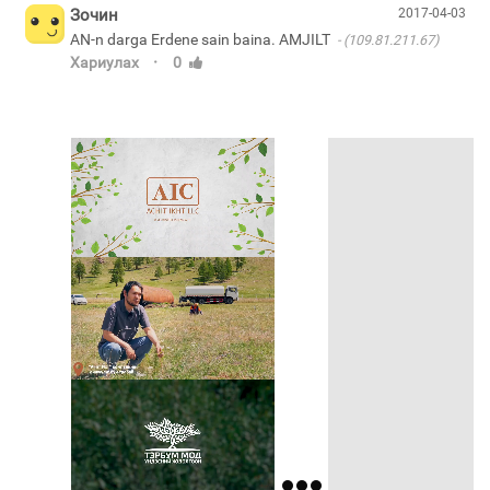
Зочин
2017-04-03
AN-n darga Erdene sain baina. AMJILT
(109.81.211.67)
·
Хариулах
0