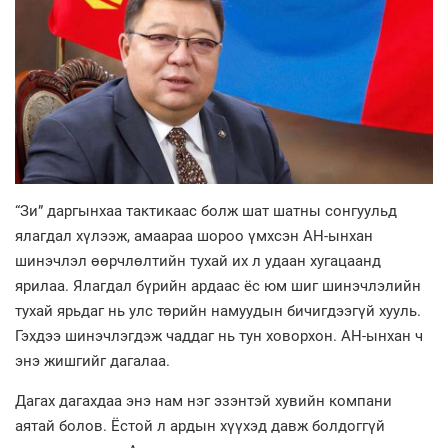
“Зи” даргынхаа тактикаас болж шат шатны сонгуульд
ялагдал хүлээж, амаараа шороо үмхсэн АН-ынхан
шинэчлэл өөрчлөлтийн тухай их л удаан хугацаанд
ярилаа. Ялагдал бүрийн ардаас ёс юм шиг шинэчлэлийн
тухай ярьдаг нь улс төрийн намуудын бичигдээгүй хууль.
Гэхдээ шинэчлэгдэж чаддаг нь тун ховорхон. АН-ынхан ч
энэ жишгийг дагалаа.
Дагах дагахдаа энэ нам нэг эзэнтэй хувийн компани
аятай болов. Ёстой л ардын хүүхэд давж болдоггүй