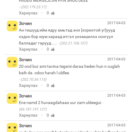
(202.179.23.17)
·
Хариулах
0
Зочин
2017-04-03
Ан гишүүд ийм ядуу амьтад энэ [хориотой үг]уууд
хэдэн бор юум хараад итгэл үнэмшилээ сонгуул
балладаг гарууд.....
(202.21.106.107)
·
Хариулах
0
Зочин
2017-04-03
20 ond bur ami tavina tegsnii daraa heden hun n cuglah
(202.70.34.115)
·
Хариулах
0
Зочин
2017-04-03
Ene namd 2 huvaagdahaas uur zam uldeegui
(66.181.191.127)
·
Хариулах
0
Зочин
2017-04-03