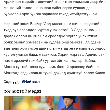
Ардчилал жирийн гишүүдийнхээ итгэл үнэмшил дээр биш
мөнгөний төлөө шинэчлэл хийснээрээ булшиндаа
бүрмөсөн орж буйгаа зарлалаа гэхэд хэтийдэхгүй юм.
Нэрт нийтлэлч Баабар “Ардчилсан нам шинэчлэгдэхийн
тулд бүр ёроолдоо хүртэл унах ёстой. С.Эрдэнэ намын
дарга болсон нь энэ нам ёроолдоо хүртэл унах эхлэл
болж байна” хэмээсэн нь худлаа биш байжээ. С.Эрдэнэ
вантаны эхлүүлсэн шинэчлэл магад энэ намыг ёроолдоо
хүртэл унагаж байж мэдэх юм. Харин маргааш Ардчилсан
намд ирээдүй гэж байх уу гэдгийг хэлэхэд эрт байна.
Мөнгө хүчтэй гэсэн хууль амь бөхтэй оршсоор байвал
Монголд ардчилалын тухай дахиад ярилтгүй болох билээ.
#Нийтлэл
Сэдвүүд :
ХОЛБООТОЙ
МЭДЭЭ