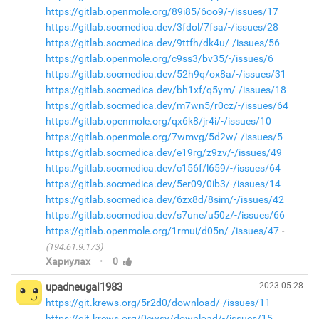
https://gitlab.openmole.org/89i85/6oo9/-/issues/17
https://gitlab.socmedica.dev/3fdol/7fsa/-/issues/28
https://gitlab.socmedica.dev/9ttfh/dk4u/-/issues/56
https://gitlab.openmole.org/c9ss3/bv35/-/issues/6
https://gitlab.socmedica.dev/52h9q/ox8a/-/issues/31
https://gitlab.socmedica.dev/bh1xf/q5ym/-/issues/18
https://gitlab.socmedica.dev/m7wn5/r0cz/-/issues/64
https://gitlab.openmole.org/qx6k8/jr4i/-/issues/10
https://gitlab.openmole.org/7wmvg/5d2w/-/issues/5
https://gitlab.socmedica.dev/e19rg/z9zv/-/issues/49
https://gitlab.socmedica.dev/c156f/l659/-/issues/64
https://gitlab.socmedica.dev/5er09/0ib3/-/issues/14
https://gitlab.socmedica.dev/6zx8d/8sim/-/issues/42
https://gitlab.socmedica.dev/s7une/u50z/-/issues/66
https://gitlab.openmole.org/1rmui/d05n/-/issues/47
(194.61.9.173)
·
Хариулах
0
upadneugal1983
2023-05-28
https://git.krews.org/5r2d0/download/-/issues/11
https://git.krews.org/0ewsy/download/-/issues/15