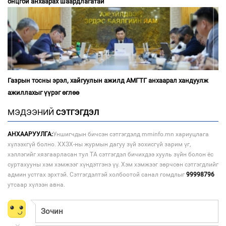
онцгой анхаарах шаардлагатай
Газрын тосны эрэл, хайгуулын ажилд АМГТГ анхаарал хандуулж
ажиллахыг үүрэг өглөө
МЭДЭЭНИЙ
СЭТГЭГДЭЛ
АНХААРУУЛГА:
Уншигчдын бичсэн сэтгэгдэлд mminfo.mn хариуцлага
хүлээхгүй болно. ХХЗХ-ны журмын дагуу зүй зохисгүй зарим үг,
хэллэгийг хязгаарласан тул ТА сэтгэгдэл бичихдээ хууль зүйн болон ёс
суртахууны хэм хэмжээг хүндэтгэнэ үү. Хэм хэмжээг зөрчсөн сэтгэгдлийг
админ устгах эрхтэй. Сэтгэгдэлтэй холбоотой санал гомдлыг
99998796
утсаар хүлээн авна.