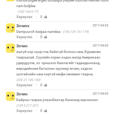
muhulruugee ergelt butsalgui ywjdee huurhiis hedhen hunii
(182.160.0.77)
·
Хариулах
0
Зочинv
2017-04-03
Dampuurch baigaa namdaa
(150.129.141.179)
·
Хариулах
0
Зочин
2017-04-03
ашгүй нэр хүнд гэж байхгүй болсон нам, бүрмөсөн
таараасай. Сүүлийн хорин хэдэн жилд Америкаас
удирдуулж, эх орныхоо баялагийг гадаадынханд,
өөрсдийнхөө баталсан хуулиар өгсөн, хэдхэн
хулгайчийн нам нэртэй мафи сөнөвөл таарна.
(202.21.106.140)
·
Хариулах
0
Зочин
2017-04-03
Байрны газраа улаанбаатар банкинд зарчихсан
(139.5.217.201)
·
Хариулах
0