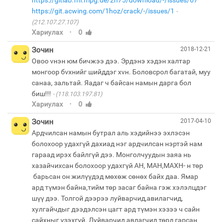
https://gitlab.fhi.mpg.de/2h75/download/-/issues/67
https://git.acwing.com/1hoz/crack/-/issues/1
(212.107.27.107)
·
Хариулах
0
Зочин
2018-12-21
Овоо vнэн юм бичжээ дээ. Эрдэнэ хэдэн халтар
монгоор бvхнийг шийддэг хvн. Боловсрол багатай, муу
санаа, зальтай. Яадаг ч байсан намын дарга бол
биш!!!
(118.103.197.81)
·
Хариулах
0
Зочин
2017-04-10
Ардчилсан намын бутрал аль хэдийнээ эхлэсэн
болохоор удахгүй дахиад нэг ардчилсан нэртэй нам
гараад ирэх байлгүй дээ. Монголчуудын заяа нь
хазайчихсан болохоор удахгүй АН, МАН,МАХН- н төр
барьсан он жилүүдэд мөхөж сөнөх байх даа. Ямар
ард түмэн байна,тийм төр засаг байна гэж хэлэлцдэг
шүү дээ. Толгой дээрээ луйварчид,авилагчид,
хулгайчдыг дээдэлсэн цагт ард түмэн хэзээ ч сайн
сайхныг үзэхгүй. Луйварчид,авлагчид төрд гарсан