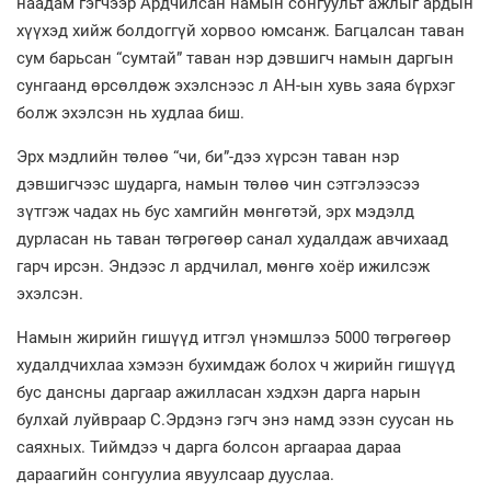
наадам гэгчээр Ардчилсан намын сонгуульт ажлыг ардын
хүүхэд хийж болдоггүй хорвоо юмсанж. Багцалсан таван
сум барьсан “сумтай” таван нэр дэвшигч намын даргын
сунгаанд өрсөлдөж эхэлснээс л АН-ын хувь заяа бүрхэг
болж эхэлсэн нь худлаа биш.
Эрх мэдлийн төлөө “чи, би”-дээ хүрсэн таван нэр
дэвшигчээс шударга, намын төлөө чин сэтгэлээсээ
зүтгэж чадах нь бус хамгийн мөнгөтэй, эрх мэдэлд
дурласан нь таван төгрөгөөр санал худалдаж авчихаад
гарч ирсэн. Эндээс л ардчилал, мөнгө хоёр ижилсэж
эхэлсэн.
Намын жирийн гишүүд итгэл үнэмшлээ 5000 төгрөгөөр
худалдчихлаа хэмээн бухимдаж болох ч жирийн гишүүд
бус дансны даргаар ажилласан хэдхэн дарга нарын
булхай луйвраар С.Эрдэнэ гэгч энэ намд эзэн суусан нь
саяхных. Тиймдээ ч дарга болсон аргаараа дараа
дараагийн сонгуулиа явуулсаар дууслаа.